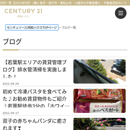
月別一覧【2021年9月】 | 鶴ヶ島市・坂戸市・東松山市・川越市の不動産購入・不動産売却のことならセンチュリー21明和ハウス
センチュリー21明和ハウスTOPページ
ブログ一覧
ブログ
【若葉駅エリアの賃貸管理ブ
ログ】排水管清掃を実施しま
した！
2021-09-24
初めて冷凍パスタを食べてみ
た♪お勧め賃貸物件もご紹介
♪若葉駅徒歩3分の「ホワイト
ビレッジ」
2021-09-17
双子の赤ちゃんパンダに癒さ
れます❣