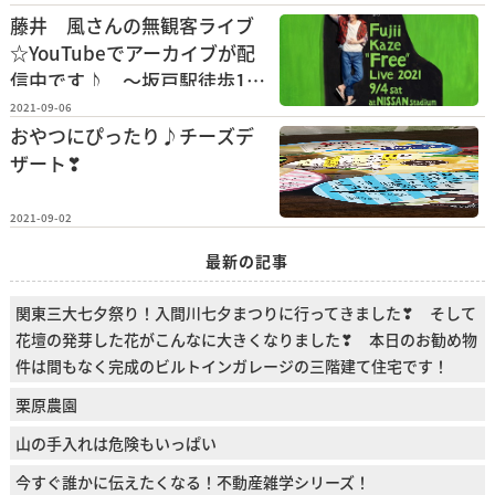
藤井 風さんの無観客ライブ
☆YouTubeでアーカイブが配
信中です♪ ～坂戸駅徒歩15
分の1DK【クローバーポー
2021-09-06
ト】を紹介します♪
おやつにぴったり♪チーズデ
ザート❣
2021-09-02
最新の記事
関東三大七夕祭り！入間川七夕まつりに行ってきました❣ そして
花壇の発芽した花がこんなに大きくなりました❣ 本日のお勧め物
件は間もなく完成のビルトインガレージの三階建て住宅です！
栗原農園
山の手入れは危険もいっぱい
今すぐ誰かに伝えたくなる！不動産雑学シリーズ！