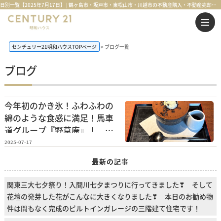
日別一覧【2025年7月17日】 | 鶴ヶ島市・坂戸市・東松山市・川越市の不動産購入・不動産売却のことならセンチュリー21明和ハウス
センチュリー21明和ハウスTOPページ
ブログ一覧
ブログ
今年初のかき氷！ふわふわの
綿のような食感に満足！馬車
道グループ『野草庵』！
そして本日のご紹介物件は、
2025-07-17
暑い夏にも対応『ZEH』基準
最新の記事
を含む新築住宅のご紹介で
す！
関東三大七夕祭り！入間川七夕まつりに行ってきました❣ そして
花壇の発芽した花がこんなに大きくなりました❣ 本日のお勧め物
件は間もなく完成のビルトインガレージの三階建て住宅です！