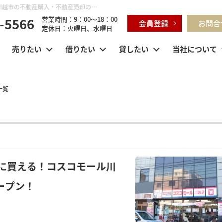
月別一覧【2024年11月】 | 鶴ヶ島市・坂戸市・東松山市・川越市の不動産購入・不動産売却のことならセンチュリー21明和ハウス
-5566
営業時間：9：00～18：00
会員登録
お問合
定休日：火曜日、水曜日
売りたい
借りたい
貸したい
当社について
一覧
に買える！コスコモール川
オープン！