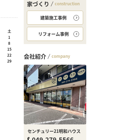
家づくり
construction
建築施工事例
土
リフォーム事例
1
8
15
22
会社紹介
company
29
センチュリー21明和ハウス
049-279-5566