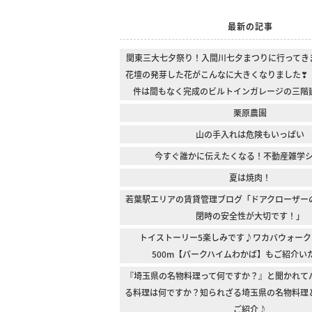
最新の記事
関東三大七夕祭り！入間川七夕まつりに行ってき
花壇の発芽した花がこんなに大きくなりました❣
件は間もなく完成のビルトインガレージの三階
栗原農園
山の手入れは危険もいっぱい
今すぐ誰かに伝えたくなる！不動産雑学
夏は焼肉！
若葉駅エリアの賃貸管理ブログ「ドアクローザー
閉時の安全性が大切です！」
トイストーリー5楽しみです♪ワカバウォーク
500m【パークハイムわかば】もご紹介い
『埼玉県の名物料理って何ですか？』と聞かれて
る料理は何ですか？知られざる埼玉県の名物料理
ご紹介♪