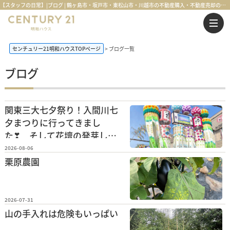
【スタッフの日常】|ブログ | 鶴ヶ島市・坂戸市・東松山市・川越市の不動産購入・不動産売却のことならセンチュリー21明和ハウス
センチュリー21明和ハウスTOPページ
ブログ一覧
ブログ
関東三大七夕祭り！入間川七
夕まつりに行ってきまし
た❣ そして花壇の発芽した
花がこんなに大きくなりまし
2026-08-06
た❣ 本日のお勧め物件は間
栗原農園
もなく完成のビルトインガレ
ージの三階建て住宅です！
2026-07-31
山の手入れは危険もいっぱい