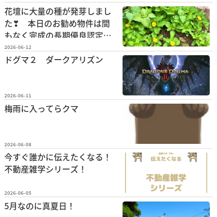
花壇に大量の種が発芽しまし
た❣ 本日のお勧め物件は間
もなく完成の長期優良認定住
宅です！
2026-06-12
ドグマ２ ダークアリズン
2026-06-11
梅雨に入ってらクマ
2026-06-08
今すぐ誰かに伝えたくなる！
不動産雑学シリーズ！
2026-06-05
5月なのに真夏日！