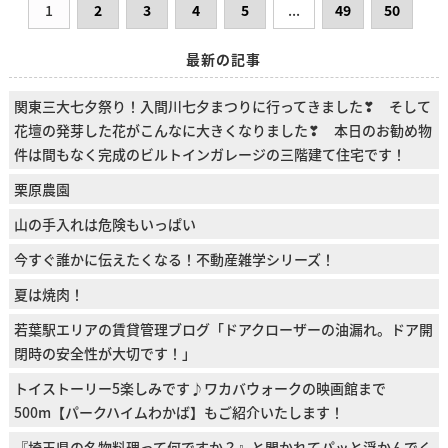
1
2
3
4
5
...
49
50
最新の記事
関東三大七夕祭り！入間川七夕まつりに行ってきました❣ そして
花壇の発芽した花がこんなに大きくなりました❣ 本日のお勧め物
件は間もなく完成のビルトインガレージの三階建て住宅です！
栗原農園
山の手入れは危険もいっぱい
今すぐ誰かに伝えたくなる！不動産雑学シリーズ！
夏は焼肉！
若葉駅エリアの賃貸管理ブログ「ドアクローザーの油漏れ。ドア開
閉時の安全性が大切です！」
トイストーリー5楽しみです♪ワカバウォークの映画館まで
500m【パークハイムわかば】もご紹介いたします！
『埼玉県の名物料理って何ですか？』と聞かれてパッと浮かんでく