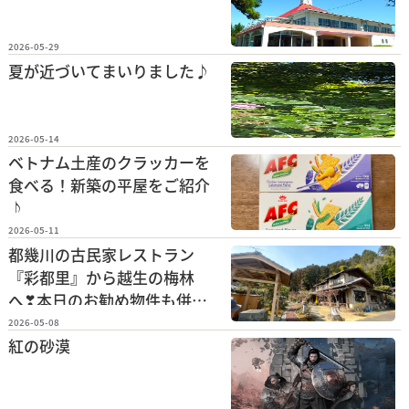
2026-05-29
夏が近づいてまいりました♪
2026-05-14
ベトナム土産のクラッカーを
食べる！新築の平屋をご紹介
♪
2026-05-11
都幾川の古民家レストラン
『彩都里』から越生の梅林
へ❣本日のお勧め物件も併せ
てご紹介いたします！
2026-05-08
紅の砂漠