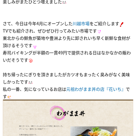
楽しみがまたひとつ増えました
さて、今日は今年4月にオープンした
川越市場
をご紹介します
TVでも紹介され、ぜひぜひ行ってみたい市場です
東北からの鮮魚が築地や豊洲より先に卸されいち早く新鮮な食材が
頂けるそうです
寿司バイキングが半額の一貫49円で提供される日はなかなかの賑わ
いだそうです
持ち帰ったにぎりを頂きましたがカツオもまったく臭みがなく美味
しかったです
私の一番、気になっているお店は
元祖わがまま丼の店『花いち』
で
す