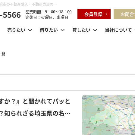
月別一覧【2026年6月】 | 鶴ヶ島市・坂戸市・東松山市・川越市の不動産購入・不動産売却のことならセンチュリー21明和ハウス
-5566
営業時間：9：00～18：00
会員登録
お問合
定休日：火曜日、水曜日
売りたい
借りたい
貸したい
当社について
一覧
すか？』と聞かれてパッと
？知られざる埼玉県の名物
♪