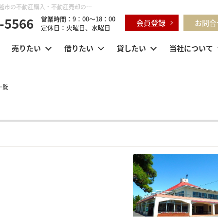
月別一覧【2026年5月】 | 鶴ヶ島市・坂戸市・東松山市・川越市の不動産購入・不動産売却のことならセンチュリー21明和ハウス
-5566
営業時間：9：00～18：00
会員登録
お問合
定休日：火曜日、水曜日
売りたい
借りたい
貸したい
当社について
一覧