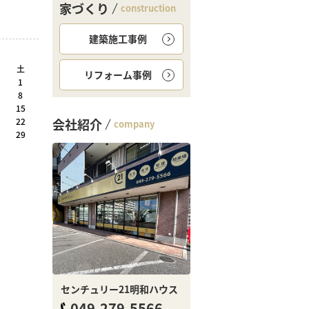
家づくり
construction
建築施工事例
土
リフォーム事例
1
8
15
22
会社紹介
company
29
センチュリー21明和ハウス
049-279-5566