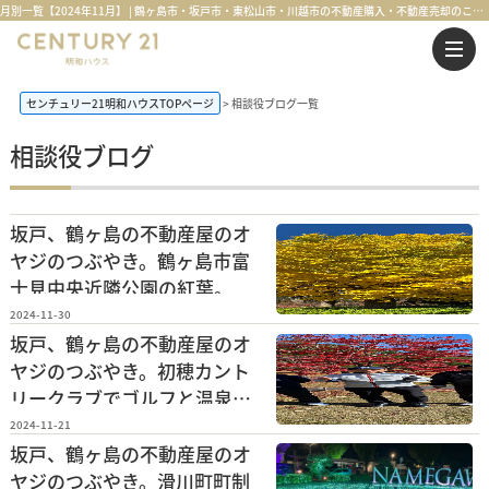
月別一覧【2024年11月】 | 鶴ヶ島市・坂戸市・東松山市・川越市の不動産購入・不動産売却のことならセンチュリー21明和ハウス
センチュリー21明和ハウスTOPページ
相談役ブログ一覧
相談役ブログ
坂戸、鶴ヶ島の不動産屋のオ
ヤジのつぶやき。鶴ヶ島市富
士見中央近隣公園の紅葉。
2024-11-30
坂戸、鶴ヶ島の不動産屋のオ
ヤジのつぶやき。初穂カント
リークラブでゴルフと温泉を
楽しんできました。
2024-11-21
坂戸、鶴ヶ島の不動産屋のオ
ヤジのつぶやき。滑川町町制