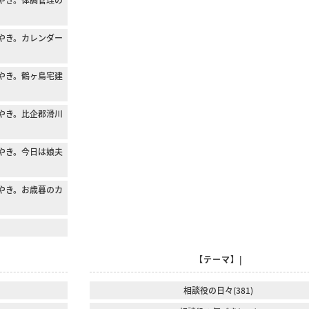
やき。カレンダー
やき。鶴ヶ島宅建
やき。比企郡滑川
やき。今日は娘夫
やき。お歳暮のカ
【テーマ】|
相談役の日々(381)