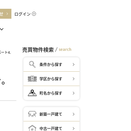
せ
ログイン
売買物件検索
search
ート4.
条件から探す
き。
学区から探す
町名から探す
新築一戸建て
中古一戸建て