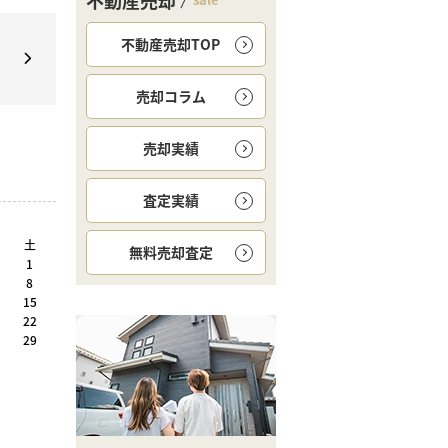
不動産売却
不動産売却TOP
つ
。
売却コラム
売却実績
査定実績
土
無料
売却査定
1
8
15
22
29