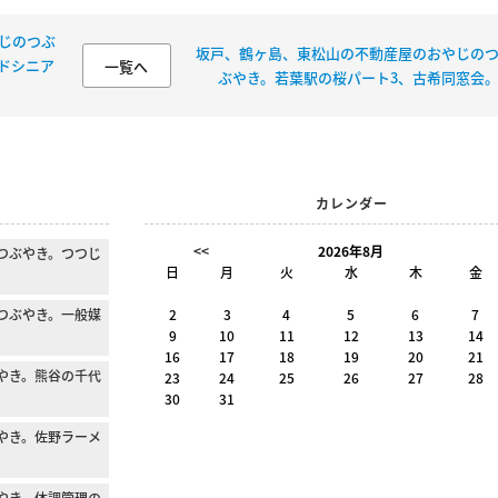
じのつぶ
坂戸、鶴ヶ島、東松山の不動産屋のおやじの
ドシニア
一覧へ
ぶやき。若葉駅の桜パート3、古希同窓会
カレンダー
<<
2026年8月
つぶやき。つつじ
日
月
火
水
木
金
つぶやき。一般媒
2
3
4
5
6
7
9
10
11
12
13
14
。
16
17
18
19
20
21
やき。熊谷の千代
23
24
25
26
27
28
30
31
やき。佐野ラーメ
やき。体調管理の