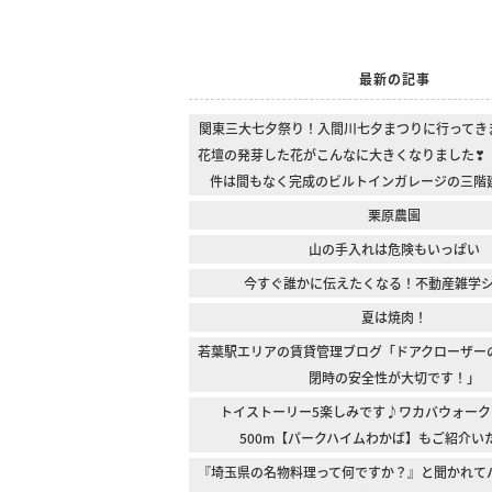
最新の記事
関東三大七夕祭り！入間川七夕まつりに行ってき
花壇の発芽した花がこんなに大きくなりました❣
件は間もなく完成のビルトインガレージの三階
栗原農園
山の手入れは危険もいっぱい
今すぐ誰かに伝えたくなる！不動産雑学
夏は焼肉！
若葉駅エリアの賃貸管理ブログ「ドアクローザー
閉時の安全性が大切です！」
トイストーリー5楽しみです♪ワカバウォーク
500m【パークハイムわかば】もご紹介い
『埼玉県の名物料理って何ですか？』と聞かれて