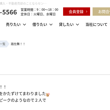
雨仕舞！！ | 鶴ヶ島市・坂戸市・東松山市・川越市の不動産購入・不動産売却のことならセンチュリー21明和ハウス
-5566
営業時間：9：00～18：00
会員登録
お問合
定休日：火曜日、水曜日
売りたい
借りたい
貸したい
当社について
一覧
雨仕舞！！
！！
をかたずけてまわりました
ピークのようなので２人で