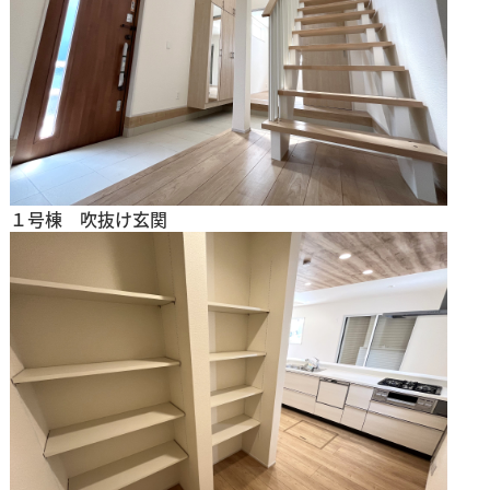
１号棟 吹抜け玄関