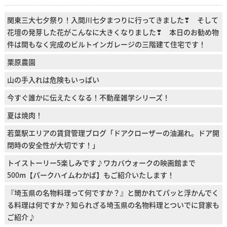
関東三大七夕祭り！入間川七夕まつりに行ってきました❣ そして
花壇の発芽した花がこんなに大きくなりました❣ 本日のお勧め物
件は間もなく完成のビルトインガレージの三階建て住宅です！
栗原農園
山の手入れは危険もいっぱい
今すぐ誰かに伝えたくなる！不動産雑学シリーズ！
夏は焼肉！
若葉駅エリアの賃貸管理ブログ「ドアクローザーの油漏れ。ドア開
閉時の安全性が大切です！」
トイストーリー5楽しみです♪ワカバウォークの映画館まで
500m【パークハイムわかば】もご紹介いたします！
『埼玉県の名物料理って何ですか？』と聞かれてパッと浮かんでく
る料理は何ですか？知られざる埼玉県の名物料理とついでに貸家も
ご紹介♪