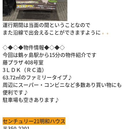
運行期間は当面の間ということなので
また沿線で出会えることができますように
◇◆◇◆物件情報◆◇◆◇
今回は鶴ヶ島駅から15分の物件紹介です
藤プラザ 408号室
3ＬＤＫ（ＲＣ造）
63.72㎡のファミリータイプ♪
周辺にスーパー・コンビニなど多数あり買い物にも
便利です♪
駐車場も空きあります♪
センチュリー21明和ハウス
〒350-2201