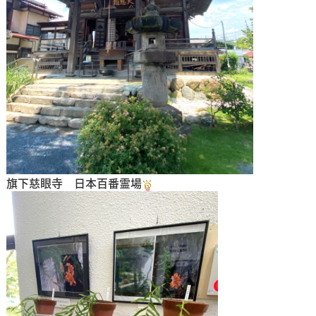
旗下慈眼寺 日本百番霊場