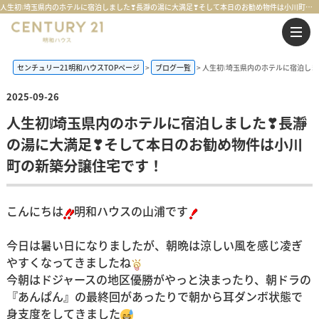
人生初❕埼玉県内のホテルに宿泊しました❣長瀞の湯に大満足❣そして本日のお勧め物件は小川町の新築分譲住宅です！ | 鶴ヶ島市・坂戸市・東松山市・川越市の不動産購入・不動産売却のことならセンチュリー21明和ハウス
センチュリー21明和ハウスTOPページ
ブログ一覧
人生初❕埼玉県内のホテルに宿泊し
2025-09-26
人生初❕埼玉県内のホテルに宿泊しました❣長瀞
の湯に大満足❣そして本日のお勧め物件は小川
町の新築分譲住宅です！
こんにちは
明和ハウスの山浦です
今日は暑い日になりましたが、朝晩は涼しい風を感じ凌ぎ
やすくなってきましたね
今朝はドジャースの地区優勝がやっと決まったり、朝ドラの
『あんぱん』の最終回があったりで朝から耳ダンボ状態で
身支度をしてきました