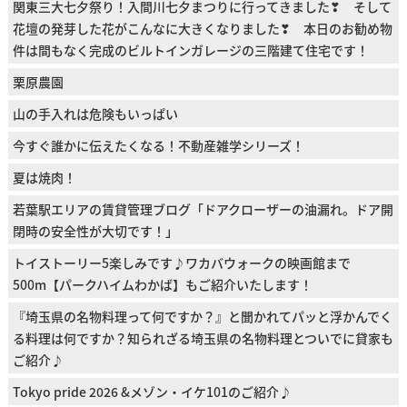
関東三大七夕祭り！入間川七夕まつりに行ってきました❣ そして
花壇の発芽した花がこんなに大きくなりました❣ 本日のお勧め物
件は間もなく完成のビルトインガレージの三階建て住宅です！
栗原農園
山の手入れは危険もいっぱい
今すぐ誰かに伝えたくなる！不動産雑学シリーズ！
夏は焼肉！
若葉駅エリアの賃貸管理ブログ「ドアクローザーの油漏れ。ドア開
閉時の安全性が大切です！」
トイストーリー5楽しみです♪ワカバウォークの映画館まで
500m【パークハイムわかば】もご紹介いたします！
『埼玉県の名物料理って何ですか？』と聞かれてパッと浮かんでく
る料理は何ですか？知られざる埼玉県の名物料理とついでに貸家も
ご紹介♪
Tokyo pride 2026 &メゾン・イケ101のご紹介♪