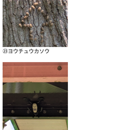
㉓ヨウチュウカソウ