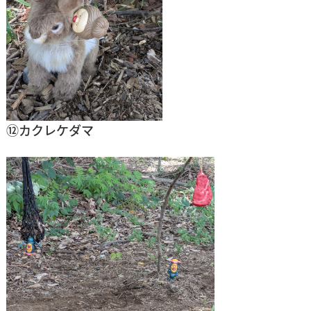
⑫カクレケダマ