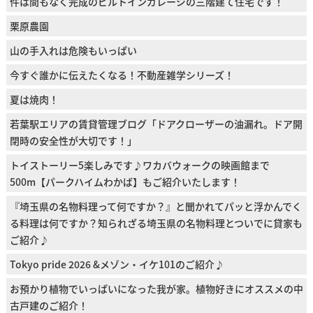
件は間もなく完成のビルトインガレージの三階建て住宅です！
栗原農園
山の手入れは危険もいっぱい
今すぐ誰かに伝えたくなる！不動産雑学シリーズ！
夏は焼肉！
若葉駅エリアの賃貸管理ブログ「ドアクローザーの油漏れ。ドア開
閉時の安全性が大切です！」
トイストーリー5楽しみです♪ワカバウォークの映画館まで
500m【パークハイムわかば】もご紹介いたします！
『埼玉県の名物料理って何ですか？』と聞かれてパッと浮かんでく
る料理は何ですか？知られざる埼玉県の名物料理とついでに貸家も
ご紹介♪
Tokyo pride 2026 &メゾン・イケ101のご紹介♪
お預かり植物でいっぱいになった我が家。植物好きにオススメの中
古戸建のご紹介！