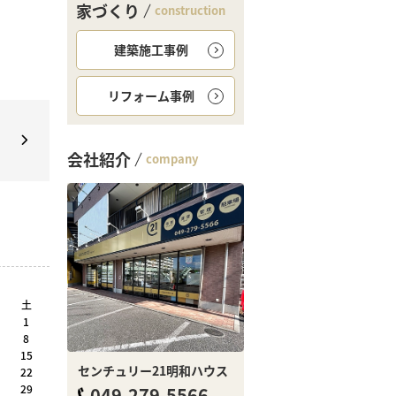
家づくり
construction
建築施工事例
リフォーム事例
ー
」
会社紹介
company
土
1
8
15
センチュリー21明和ハウス
22
29
049-279-5566