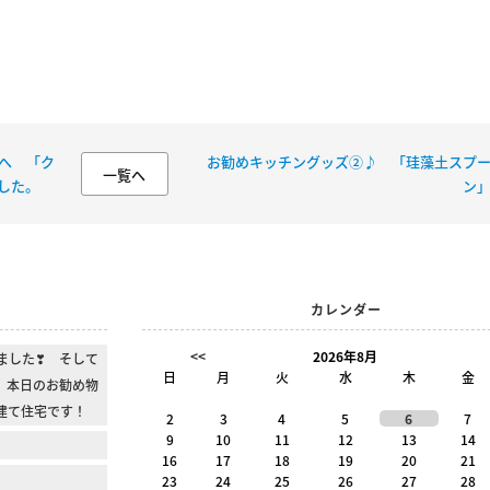
へ 「ク
お勧めキッチングッズ②♪ 「珪藻土スプ
一覧へ
した。
ン
カレンダー
<<
2026年8月
ました❣ そして
日
月
火
水
木
金
 本日のお勧め物
建て住宅です！
2
3
4
5
6
7
9
10
11
12
13
14
16
17
18
19
20
21
23
24
25
26
27
28