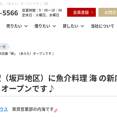
ついに明日！若葉駅（坂戸地区）に魚介料理 海 の新店舗「新」（あらた）オープンです♪ | 鶴ヶ島市・坂戸市・東松山市・川越市の不動産購入・不動産売却のことならセンチュリー21明和ハウス
-5566
営業時間：9：00～18：00
会員登録
お問合
定休日：火曜日、水曜日
売りたい
借りたい
貸したい
当社について
一覧
の新店舗「新」（あらた）オープンです♪
（坂戸地区）に魚介料理 海 の新
）オープンです♪
ハウス
賃貸営業部の内海です