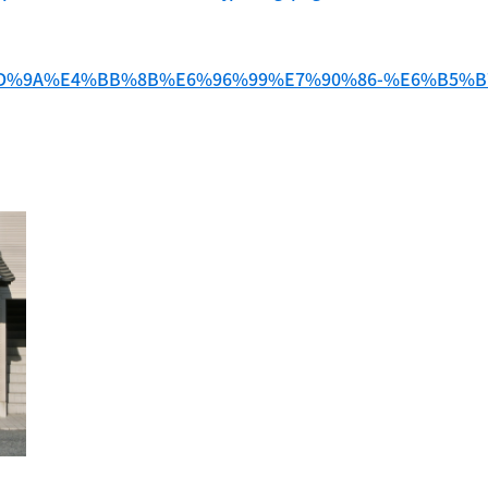
%E9%AD%9A%E4%BB%8B%E6%96%99%E7%90%86-%E6%B5%B