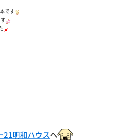
1本です
です
た
ー21明和ハウス
へ