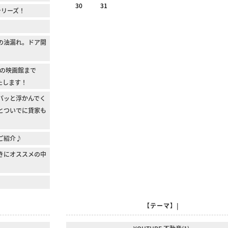
30
31
シリーズ！
の油漏れ。ドア開
の映画館まで
たします！
パッと浮かんでく
とついでに貸家も
1のご紹介♪
きにオススメの中
【テーマ】|