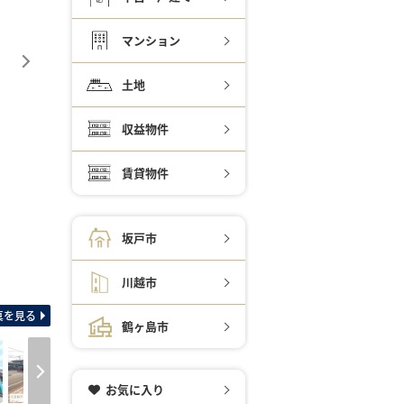
マンション
土地
収益物件
賃貸物件
坂戸市
間取り図 敷地53坪超！
川越市
真を見る
鶴ヶ島市
お気に入り