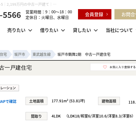
坂戸市鶴舞2期 中古一戸建住宅 埼玉県坂戸市鶴舞2丁目 10-5｜2,199万円の中古一戸建て｜センチュリー21明和ハウス
-5566
営業時間：9：00～18：00
会員登録
お問合
定休日：火曜日、水曜日
売りたい
借りたい
貸したい
当社について
住宅
坂戸市
東武越生線
坂戸市鶴舞2期 中古一戸建住宅
中古一戸建住宅
177.91m² (53.81坪)
土地面積
建物面積
APで確認
118
4LDK （LDK18/和室6/洋室10.6/洋室8.3/洋室6）
間取り