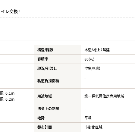
トイレ交換！
構造/階数
木造/
地上2階建
容積率
80(%)
現況/引渡し
空家/相談
-
私道負担面積
: 6.1ｍ
用途地域
第一種低層住居専用地域
: 6.2ｍ
法令上の制限
-
地勢
平坦
都市計画
市街化区域