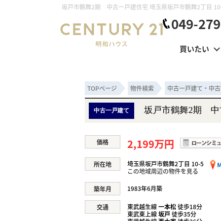
049-279
買いたい
TOPページ
物件検索
中古一戸建て・中古
坂戸市鶴舞2期 
中古一戸建て
2,199万円
価格
埼玉県坂戸市鶴舞2丁目 10-5
所在地
M
この地域周辺の物件を見る
1983年6月築
築年月
東武越生線
一本松
徒歩18分
交通
東武東上線
坂戸
徒歩35分