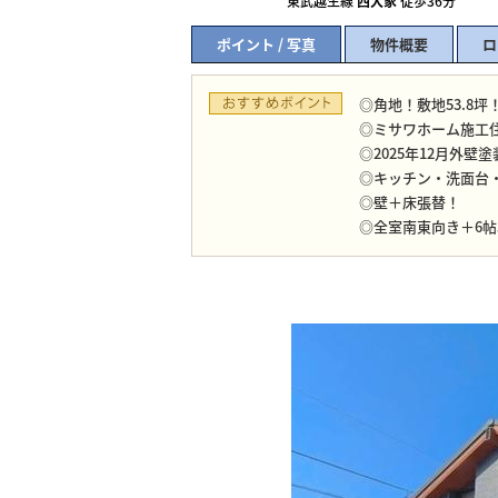
東武越生線
西大家
徒歩36分
ポイント / 写真
物件概要
ロ
◎角地！敷地53.8坪
◎ミサワホーム施工
◎2025年12月外壁
◎キッチン・洗面台
◎壁＋床張替！
◎全室南東向き＋6