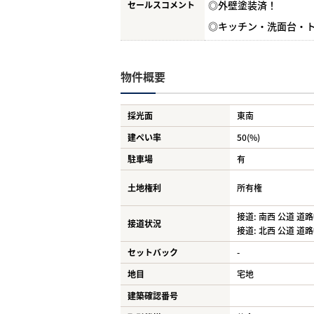
◎外壁塗装済！
セールスコメント
◎キッチン・洗面台・
物件概要
採光面
東南
建ぺい率
50(%)
駐車場
有
土地権利
所有権
接道: 南西 公道 道路幅
接道状況
接道: 北西 公道 道路幅
セットバック
-
地目
宅地
建築確認番号