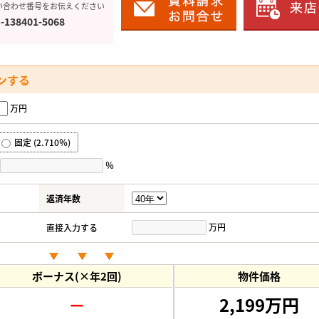
い合わせ番号をお伝えください
-138401-5068
ンする
万円
固定 (2.710％)
％
返済年数
万円
直接入力する
ボーナス(×年2回)
物件価格
－
2,199万円