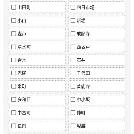
山田町
四日市場
小山
新堀
森戸
成願寺
清水町
西坂戸
青木
石井
赤尾
千代田
泉町
善能寺
多和目
中小坂
中富町
仲町
長岡
塚越