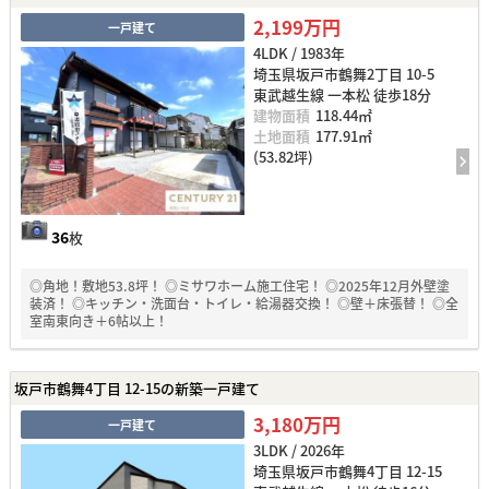
2,199万円
一戸建て
4LDK / 1983年
埼玉県坂戸市鶴舞2丁目 10-5
東武越生線 一本松 徒歩18分
建物面積
118.44㎡
土地面積
177.91㎡
(53.82坪)
36
枚
◎角地！敷地53.8坪！ ◎ミサワホーム施工住宅！ ◎2025年12月外壁塗
装済！ ◎キッチン・洗面台・トイレ・給湯器交換！ ◎壁＋床張替！ ◎全
室南東向き＋6帖以上！
坂戸市鶴舞4丁目 12-15の新築一戸建て
3,180万円
一戸建て
3LDK / 2026年
埼玉県坂戸市鶴舞4丁目 12-15