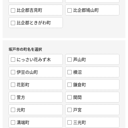
比企郡吉見町
比企郡鳩山町
比企郡ときがわ町
坂戸市の町名を選択
にっさい花みず木
芦山町
伊豆の山町
横沼
花影町
鎌倉町
萱方
関間
元町
戸宮
溝端町
三光町