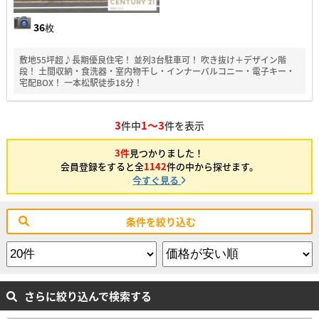
36
枚
敷地55坪超♪長期優良住宅！ 並列3台駐車可！ 吹き抜け＋デザイン階
段！ 土間収納・食洗器・室内物干し・インナーバルコニー・電子キー・
宅配BOX！ 一本松駅徒歩18分！
3
1～3
件中
件を表示
3件
見つかりました！
会員登録をすると全
1142
件の中から探せます。
今すぐ見る
条件を絞り込む
さらに絞り込んで検索する