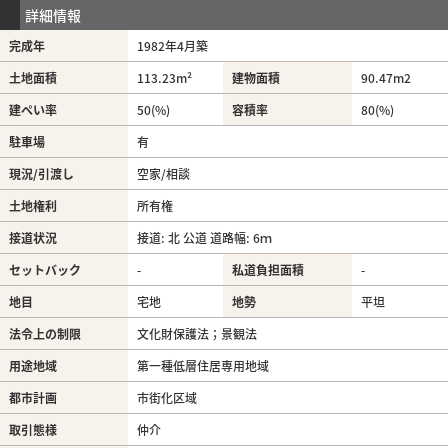
詳細情報
完成年
1982年4月築
土地面積
113.23m²
建物面積
90.47m
2
建ぺい率
50(%)
容積率
80(%)
駐車場
有
現況/引渡し
空家/相談
土地権利
所有権
接道状況
接道: 北 公道 道路幅: 6ｍ
セットバック
-
私道負担面積
-
地目
宅地
地勢
平坦
法令上の制限
文化財保護法；景観法
用途地域
第一種低層住居専用地域
都市計画
市街化区域
取引態様
仲介