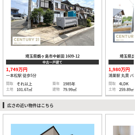
埼玉県鶴ヶ島市中新田 1609-12
埼玉県比
中古一戸建て
1,749万円
1,980万円
一本松駅 徒歩5分
鴻巣駅 丸貫 バ
間取
それ以上
築年
1985年
間取
4LDK
土地
101.67㎡
建物
79.99㎡
土地
259.89㎡
広さの近い物件はこちら