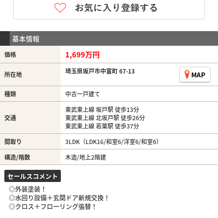
基本情報
1,699万円
価格
埼玉県坂戸市中富町 67-13
MAP
所在地
種類
中古一戸建て
東武東上線 坂戸駅 徒歩13分
交通
東武東上線 北坂戸駅 徒歩26分
東武東上線 若葉駅 徒歩37分
間取り
3LDK（LDK16/和室6/洋室6/和室6）
構造/階数
木造/地上2階建
セールスコメント
◎外装塗装！
◎水回り設備＋玄関ドア新規交換！
◎クロス＋フローリング張替！