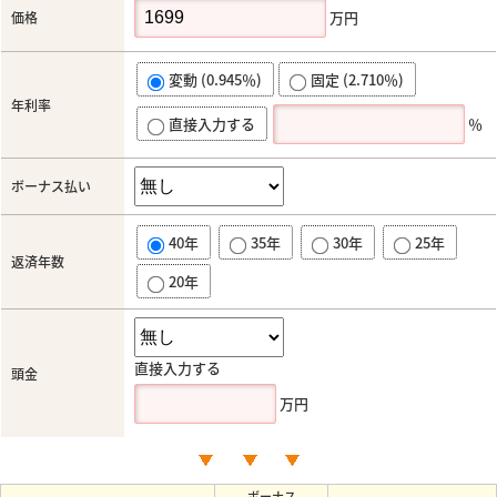
万円
価格
変動 (0.945％)
固定 (2.710％)
年利率
直接入力する
％
ボーナス払い
40年
35年
30年
25年
返済年数
20年
直接入力する
頭金
万円
ボーナス