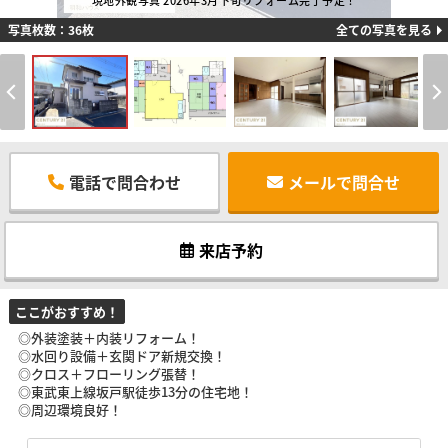
現地外観写真 2026年3月下旬リフォーム完了予定！
写真枚数：36枚
全ての写真を見る
電話で問合わせ
メールで問合せ
来店予約
ここがおすすめ！
◎外装塗装＋内装リフォーム！
◎水回り設備＋玄関ドア新規交換！
◎クロス＋フローリング張替！
◎東武東上線坂戸駅徒歩13分の住宅地！
◎周辺環境良好！