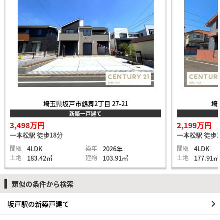
埼玉県坂戸市鶴舞2丁目 27-21
埼
新築一戸建て
3,498万円
2,199万円
一本松駅 徒歩18分
一本松駅 徒歩1
間取
4LDK
築年
2026年
間取
4LDK
土地
183.42㎡
建物
103.91㎡
土地
177.91㎡
類似の条件から検索
坂戸駅の新築戸建て