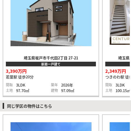
埼玉県坂戸市千代田2丁目 27-21
埼玉県比
新築一戸建て
3,390万円
2,349万円
若葉駅 徒歩20分
つきのわ駅 徒
間取
3LDK
築年
2026年
間取
3LDK
土地
97.70㎡
建物
97.09㎡
土地
100.15㎡
同じ学区の物件はこちら