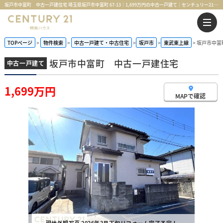
坂戸市中富町 中古一戸建住宅 埼玉県坂戸市中富町 67-13｜1,699万円の中古一戸建て｜センチュリー21明和ハウス
TOPページ
物件検索
中古一戸建て・中古住宅
坂戸市
東武東上線
坂戸市中富
坂戸市中富町 中古一戸建住宅
中古一戸建て
1,699万円
MAPで確認