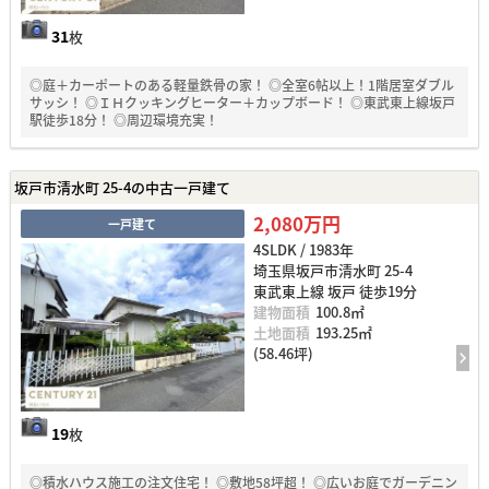
31
枚
◎庭＋カーポートのある軽量鉄骨の家！ ◎全室6帖以上！1階居室ダブル
サッシ！ ◎ＩＨクッキングヒーター＋カップボード！ ◎東武東上線坂戸
駅徒歩18分！ ◎周辺環境充実！
坂戸市清水町 25-4の中古一戸建て
2,080万円
一戸建て
4SLDK / 1983年
埼玉県坂戸市清水町 25-4
東武東上線 坂戸 徒歩19分
建物面積
100.8㎡
土地面積
193.25㎡
(58.46坪)
19
枚
◎積水ハウス施工の注文住宅！ ◎敷地58坪超！ ◎広いお庭でガーデニン