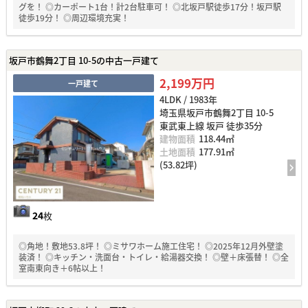
グを！ ◎カーポート1台！計2台駐車可！ ◎北坂戸駅徒歩17分！坂戸駅
徒歩19分！ ◎周辺環境充実！
坂戸市鶴舞2丁目 10-5の中古一戸建て
2,199万円
一戸建て
4LDK / 1983年
埼玉県坂戸市鶴舞2丁目 10-5
東武東上線 坂戸 徒歩35分
建物面積
118.44㎡
土地面積
177.91㎡
(53.82坪)
24
枚
◎角地！敷地53.8坪！ ◎ミサワホーム施工住宅！ ◎2025年12月外壁塗
装済！ ◎キッチン・洗面台・トイレ・給湯器交換！ ◎壁＋床張替！ ◎全
室南東向き＋6帖以上！