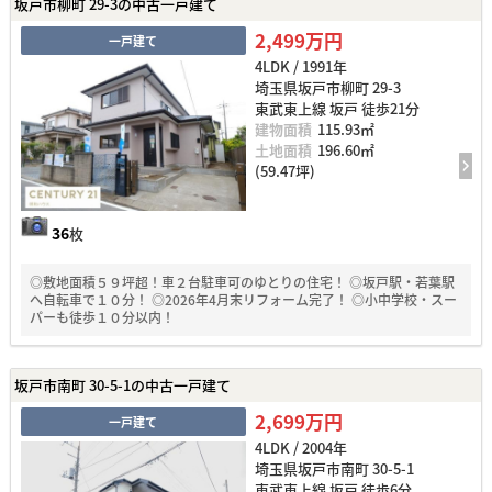
坂戸市柳町 29-3の中古一戸建て
2,499万円
一戸建て
4LDK / 1991年
埼玉県坂戸市柳町 29-3
東武東上線 坂戸 徒歩21分
建物面積
115.93㎡
土地面積
196.60㎡
(59.47坪)
36
枚
◎敷地面積５９坪超！車２台駐車可のゆとりの住宅！ ◎坂戸駅・若葉駅
へ自転車で１０分！ ◎2026年4月末リフォーム完了！ ◎小中学校・スー
パーも徒歩１０分以内！
坂戸市南町 30-5-1の中古一戸建て
2,699万円
一戸建て
4LDK / 2004年
埼玉県坂戸市南町 30-5-1
東武東上線 坂戸 徒歩6分