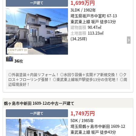
1,699万円
一戸建て
3LDK / 1982年
埼玉県坂戸市中富町 67-13
東武東上線 坂戸 徒歩13分
建物面積
90.47㎡
土地面積
113.23㎡
(34.25坪)
36
枚
◎外装塗装＋内装リフォーム！ ◎水回り設備＋玄関ドア新規交換！ ◎ク
ロス＋フローリング張替！ ◎東武東上線坂戸駅徒歩13分の住宅地！ ◎周
辺環境良好！
鶴ヶ島市中新田 1609-12の中古一戸建て
1,749万円
一戸建て
5DK / 1985年
埼玉県鶴ヶ島市中新田 1609-12
東武東上線 坂戸 徒歩43分