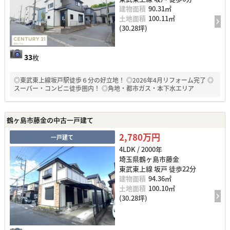
建物面積
90.31㎡
土地面積
100.11㎡
(30.28坪)
33
枚
◎東武東上線坂戸駅徒歩６分の好立地！ ◎2026年4月リフォーム完了 ◎
スーパー・コンビニ徒歩圏内！ ◎角地・都市ガス・本下水エリア
鶴ヶ島市藤金の中古一戸建て
2,780万円
一戸建て
4LDK / 2000年
埼玉県鶴ヶ島市藤金
東武東上線 坂戸 徒歩22分
建物面積
94.36㎡
土地面積
100.10㎡
(30.28坪)