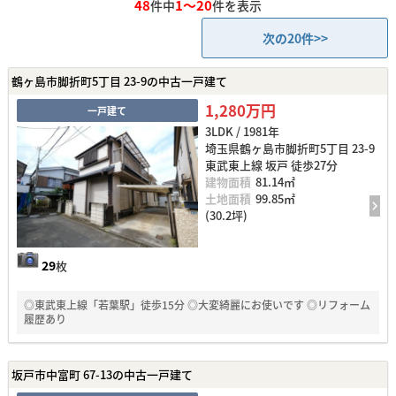
48
1～20
件中
件を表示
次の20件>>
鶴ヶ島市脚折町5丁目 23-9の中古一戸建て
1,280万円
一戸建て
3LDK / 1981年
埼玉県鶴ヶ島市脚折町5丁目 23-9
東武東上線 坂戸 徒歩27分
建物面積
81.14㎡
土地面積
99.85㎡
(30.2坪)
29
枚
◎東武東上線「若葉駅」徒歩15分 ◎大変綺麗にお使いです ◎リフォーム
履歴あり
坂戸市中富町 67-13の中古一戸建て