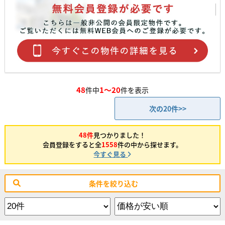
48
1～20
件中
件を表示
次の20件>>
48件
見つかりました！
会員登録をすると全
1558
件の中から探せます。
今すぐ見る
条件を絞り込む