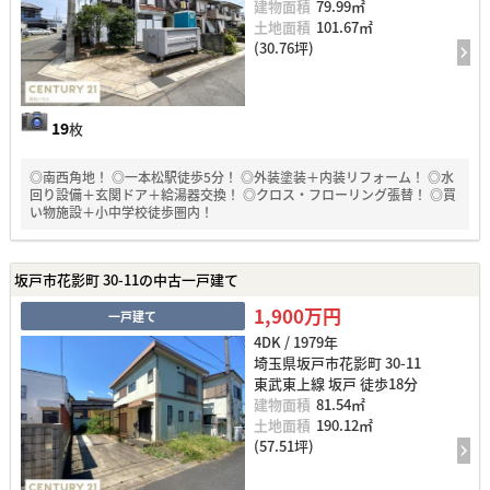
建物面積
79.99㎡
土地面積
101.67㎡
(30.76坪)
19
枚
◎南西角地！ ◎一本松駅徒歩5分！ ◎外装塗装＋内装リフォーム！ ◎水
回り設備＋玄関ドア＋給湯器交換！ ◎クロス・フローリング張替！ ◎買
い物施設＋小中学校徒歩圏内！
坂戸市花影町 30-11の中古一戸建て
1,900万円
一戸建て
4DK / 1979年
埼玉県坂戸市花影町 30-11
東武東上線 坂戸 徒歩18分
建物面積
81.54㎡
土地面積
190.12㎡
(57.51坪)