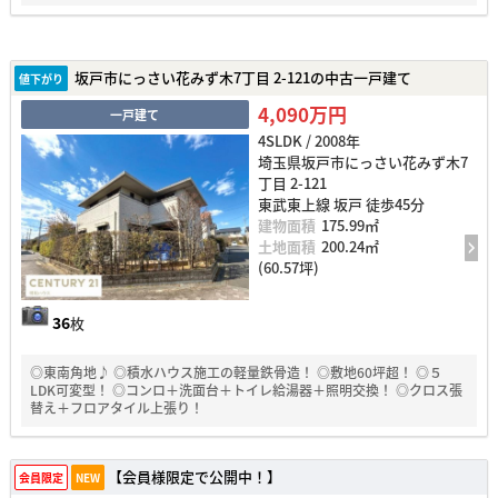
坂戸市にっさい花みず木7丁目 2-121の中古一戸建て
値下がり
4,090万円
一戸建て
4SLDK / 2008年
埼玉県坂戸市にっさい花みず木7
丁目 2-121
東武東上線 坂戸 徒歩45分
建物面積
175.99㎡
土地面積
200.24㎡
(60.57坪)
36
枚
◎東南角地♪ ◎積水ハウス施工の軽量鉄骨造！ ◎敷地60坪超！ ◎５
LDK可変型！ ◎コンロ＋洗面台＋トイレ給湯器＋照明交換！ ◎クロス張
替え＋フロアタイル上張り！
【会員様限定で公開中！】
会員限定
NEW