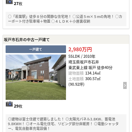
27
枚
○「若葉駅」徒歩８分の閑静な住宅地！ ○公道５m×５mの角地！ ○カ
ーポート付き駐車場＋物置 ○４ＬＤＫ＋小屋裏収納
坂戸市石井の中古一戸建て
2,980万円
一戸建て
5SLDK / 2010年
埼玉県坂戸市石井
東武東上線 坂戸 徒歩40分
建物面積
134.14㎡
土地面積
300.57㎡
(90.92坪)
29
枚
◎建物は富士住建で建築しました！ ◎太陽光パネル3.8KW、蓄電池
9.8KWH！ ◎オール電化住宅、リビング部分床暖房！ ◎電動シャッタ
ー、電気自動車充電設備！