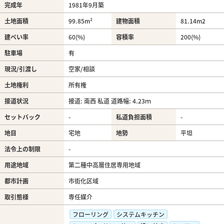
完成年
1981年9月築
土地面積
99.85m²
建物面積
81.14m
2
建ぺい率
60(%)
容積率
200(%)
駐車場
有
現況/引渡し
空家/相談
土地権利
所有権
接道状況
接道: 南西 私道 道路幅: 4.23ｍ
セットバック
-
私道負担面積
-
地目
宅地
地勢
平坦
法令上の制限
-
用途地域
第二種中高層住居専用地域
都市計画
市街化区域
取引態様
専任媒介
フローリング
システムキッチン