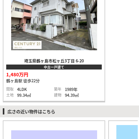
埼玉県鶴ヶ島市松ヶ丘3丁目 6-20
中古一戸建て
1,480万円
鶴ヶ島駅 徒歩22分
間取
4LDK
築年
1989年
土地
99.34㎡
建物
94.39㎡
広さの近い物件はこちら