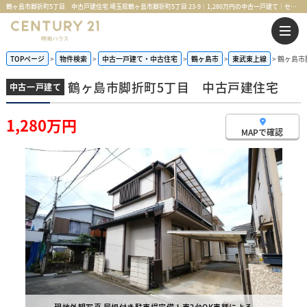
鶴ヶ島市脚折町5丁目 中古戸建住宅 埼玉県鶴ヶ島市脚折町5丁目 23-9｜1,280万円の中古一戸建て｜センチュリー21明和ハウス
TOPページ
物件検索
中古一戸建て・中古住宅
鶴ヶ島市
東武東上線
鶴ヶ島市
鶴ヶ島市脚折町5丁目 中古戸建住宅
中古一戸建て
1,280万円
MAPで確認