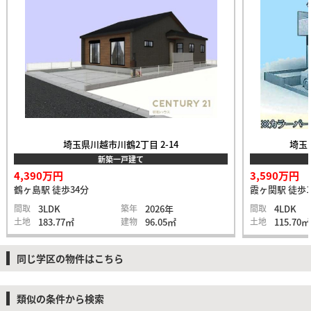
埼玉県川越市川鶴2丁目 2-14
埼玉
新築一戸建て
4,390万円
3,590万円
鶴ヶ島駅 徒歩34分
霞ヶ関駅 徒歩1
間取
3LDK
築年
2026年
間取
4LDK
土地
183.77㎡
建物
96.05㎡
土地
115.70㎡
同じ学区の物件はこちら
類似の条件から検索