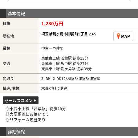
基本情報
1,280万円
価格
埼玉県鶴ヶ島市脚折町5丁目 23-9
MAP
所在地
種類
中古一戸建て
東武東上線 若葉駅 徒歩15分
交通
東武東上線 坂戸駅 徒歩27分
東武東上線 鶴ヶ島駅 徒歩39分
間取り
3LDK（LDK12/和室8/洋室8/洋室6）
構造/階数
木造/地上2階建
セールスコメント
◎東武東上線「若葉駅」徒歩15分
◎大変綺麗にお使いです
◎リフォーム履歴あり
詳細情報