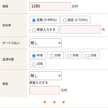
万円
価格
変動 (0.945％)
固定 (2.710％)
年利率
直接入力する
％
ボーナス払い
40年
35年
30年
25年
返済年数
20年
直接入力する
頭金
万円