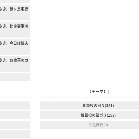
やき。鶴ヶ島宅建
やき。比企郡滑川
やき。今日は娘夫
やき。お歳暮のカ
【テーマ】|
相談役の日々(381)
相談役の気づき(158)
会社概要(0)