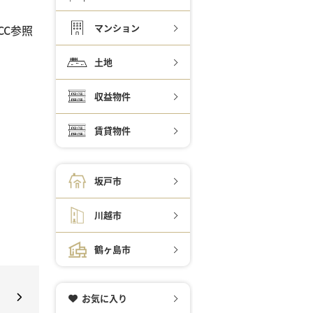
マンション
C参照
土地
収益物件
賃貸物件
坂戸市
川越市
鶴ヶ島市
お気に入り