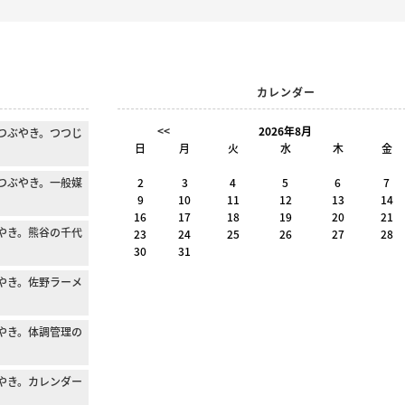
カレンダー
<<
2026年8月
つぶやき。つつじ
日
月
火
水
木
金
つぶやき。一般媒
2
3
4
5
6
7
9
10
11
12
13
14
。
16
17
18
19
20
21
やき。熊谷の千代
23
24
25
26
27
28
30
31
やき。佐野ラーメ
やき。体調管理の
やき。カレンダー