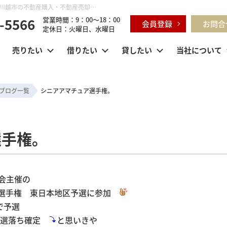
シニアアマチュア選手権。 | 鶴ヶ島市・坂戸市・東松山市・川越市の不動産購入・不動産売却のことならセンチュリー21明和ハウス
-5566
営業時間：9：00～18：00
会員登録
お問合
定休日：火曜日、水曜日
売りたい
借りたい
貸したい
当社について
ブログ一覧
シニアアマチュア選手権。
選手権。
会主催の
ズ選手権 東日本地区予選に参加
ブで予選
 予選落ち確定
と思いきや