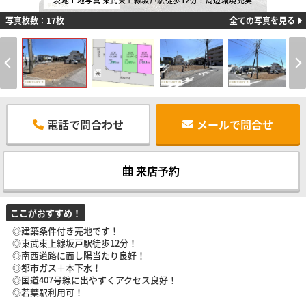
現地土地写真 東武東上線坂戸駅徒歩12分！周辺環境充実
写真枚数：17枚
全ての写真を見る
電話で問合わせ
メールで問合せ
来店予約
ここがおすすめ！
◎建築条件付き売地です！
◎東武東上線坂戸駅徒歩12分！
◎南西道路に面し陽当たり良好！
◎都市ガス＋本下水！
◎国道407号線に出やすくアクセス良好！
◎若葉駅利用可！