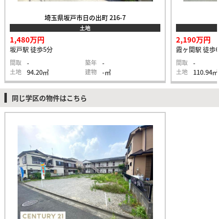
埼玉県坂戸市日の出町 216-7
土地
1,480万円
2,190万円
坂戸駅 徒歩5分
霞ヶ関駅 徒歩
間取
-
築年
-
間取
-
土地
94.20㎡
建物
-㎡
土地
110.94㎡
同じ学区の物件はこちら