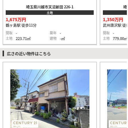
埼玉県川越市天沼新田 226-1
埼
土地
1,675万円
1,350万円
鶴ヶ島駅 徒歩11分
武州唐沢駅 徒
間取
-
築年
-
間取
-
土地
223.71㎡
建物
-㎡
土地
779.00㎡
広さの近い物件はこちら