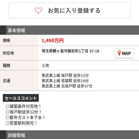
基本情報
1,490万円
価格
埼玉県鶴ヶ島市脚折町1丁目 37-18
MAP
所在地
種類
土地
東武東上線 坂戸駅 徒歩12分
交通
東武東上線 若葉駅 徒歩19分
東武東上線 北坂戸駅 徒歩37分
セールスコメント
◎建築条件付売地！
◎坂戸駅徒歩12分！
◎都市ガス＋本下水！
◎若葉駅利用可！
詳細情報