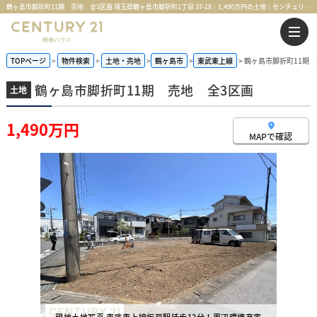
鶴ヶ島市脚折町11期 売地 全3区画 埼玉県鶴ヶ島市脚折町1丁目 37-18｜1,490万円の土地｜センチュリー21明和ハウス
TOPページ
物件検索
土地・売地
鶴ヶ島市
東武東上線
鶴ヶ島市脚折町11期 
鶴ヶ島市脚折町11期 売地 全3区画
土地
1,490万円
MAPで確認