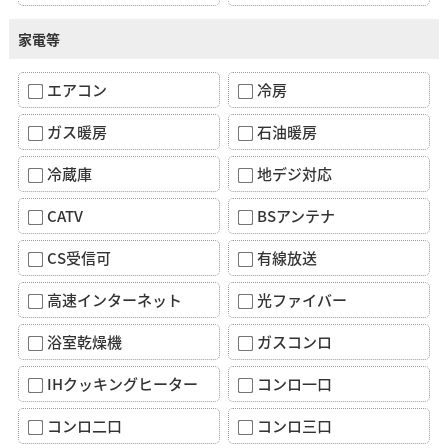
家電等
エアコン
冷房
ガス暖房
石油暖房
冷蔵庫
地デジ対応
CATV
BSアンテナ
CS受信可
有線放送
高速インターネット
光ファイバー
浴室乾燥機
ガスコンロ
IHクッキングヒーター
コンロ一口
コンロ二口
コンロ三口