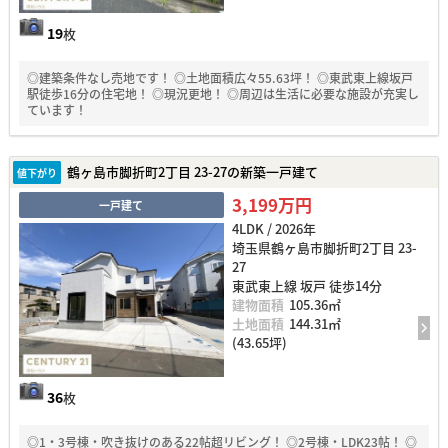
19
枚
◎建築条件なし売地です！ ◎土地面積広々55.63坪！ ◎東武東上線坂戸
駅徒歩16分の住宅地！ ◎現況更地！ ◎周辺は生活に必要な施設が充実し
ています！
鶴ヶ島市脚折町2丁目 23-27の新築一戸建て
値下がり
3,199万円
一戸建て
4LDK / 2026年
埼玉県鶴ヶ島市脚折町2丁目 23-
27
東武東上線 坂戸 徒歩14分
建物面積
105.36㎡
土地面積
144.31㎡
(43.65坪)
36
枚
◎1・3号棟・吹き抜けのある22帖超リビング！ ◎2号棟・LDK23帖！ ◎