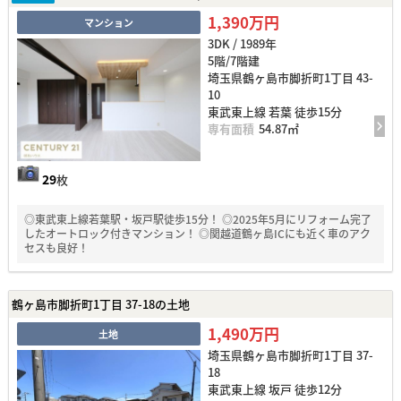
1,390万円
マンション
3DK / 1989年
5階/7階建
埼玉県鶴ヶ島市脚折町1丁目 43-
10
東武東上線 若葉 徒歩15分
専有面積
54.87㎡
29
枚
◎東武東上線若葉駅・坂戸駅徒歩15分！ ◎2025年5月にリフォーム完了
したオートロック付きマンション！ ◎関越道鶴ヶ島ICにも近く車のアク
セスも良好！
鶴ヶ島市脚折町1丁目 37-18の土地
1,490万円
土地
埼玉県鶴ヶ島市脚折町1丁目 37-
18
東武東上線 坂戸 徒歩12分