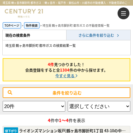
埼玉県 鶴ヶ島市脚折町 都市ガス ｜鶴ヶ島市・坂戸市・東松山市・川越市の不動産購入・不動産売却のことならセンチュリー21明和ハウス
TOPページ
物件検索
埼玉県 鶴ヶ島市脚折町 都市ガス の不動産情報一覧
現在の検索条件
さらに条件を絞り込む
埼玉県 鶴ヶ島市脚折町 都市ガス の検索結果一覧
4件
見つかりました！
会員登録をすると全
1304
件の中から探せます。
今すぐ見る
条件を絞り込む
4
1～4
件中
件を表示
ライオンズマンション坂戸|鶴ヶ島市脚折町1丁目 43-10の中古マンション
値下がり