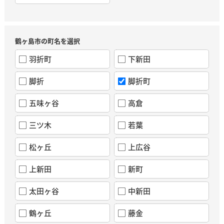
鶴ヶ島市の町名を選択
羽折町
下新田
脚折
脚折町
五味ヶ谷
高倉
三ツ木
若葉
松ヶ丘
上広谷
上新田
新町
太田ヶ谷
中新田
鶴ヶ丘
藤金