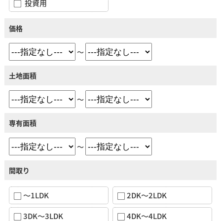
投資用
価格
～
土地面積
～
専有面積
～
間取り
～1LDK
2DK～2LDK
3DK～3LDK
4DK～4LDK