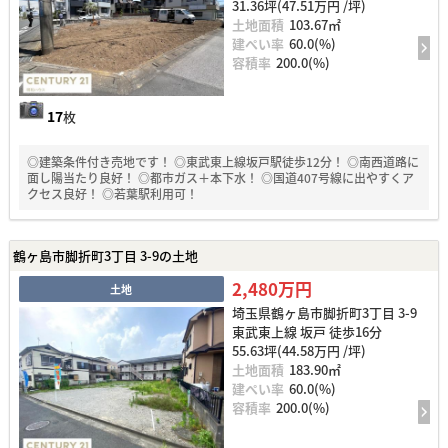
31.36坪(47.51万円 /坪)
土地面積
103.67㎡
建ぺい率
60.0(%)
容積率
200.0(%)
17
枚
◎建築条件付き売地です！ ◎東武東上線坂戸駅徒歩12分！ ◎南西道路に
面し陽当たり良好！ ◎都市ガス＋本下水！ ◎国道407号線に出やすくア
クセス良好！ ◎若葉駅利用可！
鶴ヶ島市脚折町3丁目 3-9の土地
2,480万円
土地
埼玉県鶴ヶ島市脚折町3丁目 3-9
東武東上線 坂戸 徒歩16分
55.63坪(44.58万円 /坪)
土地面積
183.90㎡
建ぺい率
60.0(%)
容積率
200.0(%)