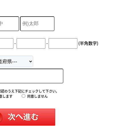
-
-
(半角数字)
確認のうえ下記にチェックして下さい。
意します
同意しません