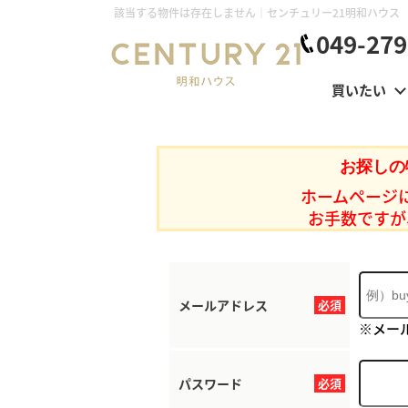
該当する物件は存在しません｜センチュリー21明和ハウス
049-279
買いたい
お探しの
ホームページ
お手数ですが
メールアドレス
必須
※メー
パスワード
必須