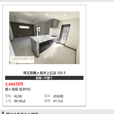
埼玉県鶴ヶ島市上広谷 110-3
新築一戸建て
3,680万円
鶴ヶ島駅 徒歩4分
間取
4LDK
築年
2026年
土地
99.06㎡
建物
97.7㎡