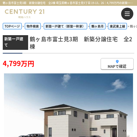
鶴ヶ島市富士見3期 新築分譲住宅 全2棟 埼玉県鶴ヶ島市富士見5丁目 19-13，26｜4,799万円の新築一戸建て｜センチュリー21明和ハウス
TOPページ
物件検索
新築一戸建て（新築一軒家）
鶴ヶ島市
東武東上線
鶴ヶ
鶴ヶ島市富士見3期 新築分譲住宅 全2
新築一戸建
て
棟
4,799万円
MAPで確認