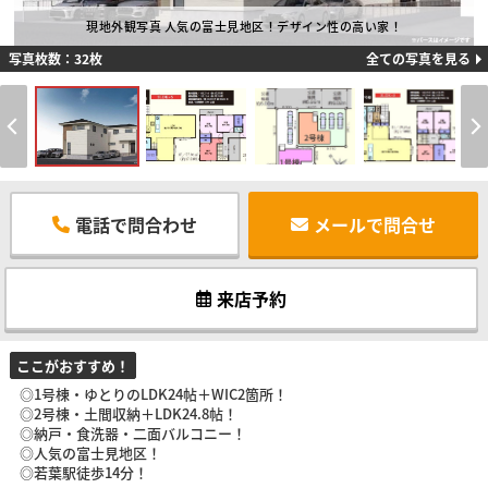
現地外観写真 人気の富士見地区！デザイン性の高い家！
写真枚数：32枚
全ての写真を見る
電話で問合わせ
メールで問合せ
来店予約
ここがおすすめ！
◎1号棟・ゆとりのLDK24帖＋WIC2箇所！
◎2号棟・土間収納＋LDK24.8帖！
◎納戸・食洗器・二面バルコニー！
◎人気の富士見地区！
◎若葉駅徒歩14分！