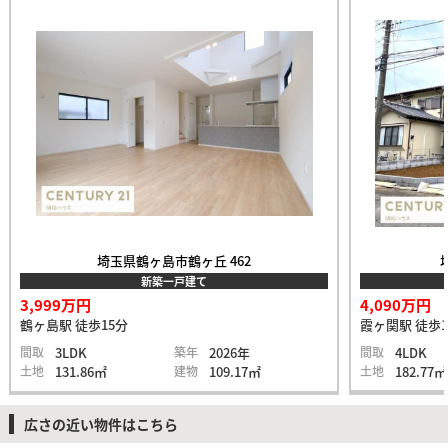
埼玉県鶴ヶ島市鶴ヶ丘 462
新築一戸建て
3,999万円
4,090万円
鶴ヶ島駅 徒歩15分
霞ヶ関駅 徒歩1
間取
3LDK
築年
2026年
間取
4LDK
土地
131.86㎡
建物
109.17㎡
土地
182.77㎡
広さの近い物件はこちら