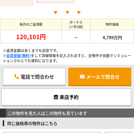
ボーナス
毎月のご返済額
物件価格
(×年2回)
120,101円
－
4,799万円
※返済金額はあくまでも目安です。
※
会員登録(無料)
をして詳細情報を記入されますと、全物件が自動でシミュレー
ションされとても便利になります。
電話で問合わせ
メールで問合せ
来店予約
この物件を見た人はこの物件も見ています
同じ価格帯の物件はこちら