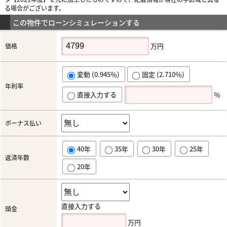
る場合がございます。
この物件でローンシミュレーションする
万円
価格
変動 (0.945％)
固定 (2.710％)
年利率
直接入力する
％
ボーナス払い
40年
35年
30年
25年
返済年数
20年
直接入力する
頭金
万円