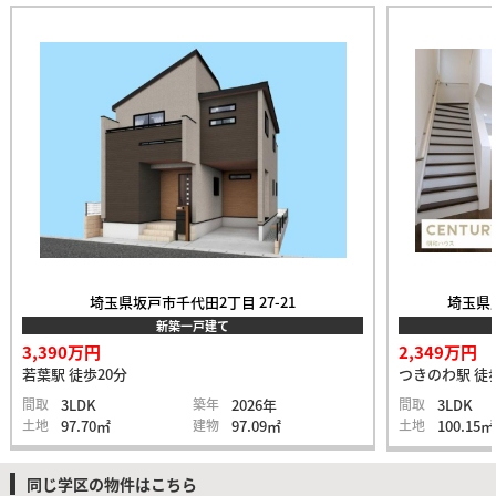
埼玉県坂戸市千代田2丁目 27-21
埼玉県比
新築一戸建て
3,390万円
2,349万円
若葉駅 徒歩20分
つきのわ駅 徒
間取
3LDK
築年
2026年
間取
3LDK
土地
97.70㎡
建物
97.09㎡
土地
100.15㎡
同じ学区の物件はこちら