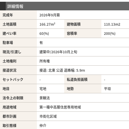
詳細情報
完成年
2026年9月築
土地面積
166.27m²
建物面積
110.13m
2
建ぺい率
60(%)
容積率
200(%)
駐車場
有
現況/引渡し
建築中/2026年10月上旬
土地権利
所有権
接道状況
接道: 北東 公道 道路幅: 5.9ｍ
セットバック
-
私道負担面積
-
地目
宅地
地勢
平坦
法令上の制限
景観法
用途地域
第一種中高層住居専用地域
都市計画
市街化区域
取引態様
仲介