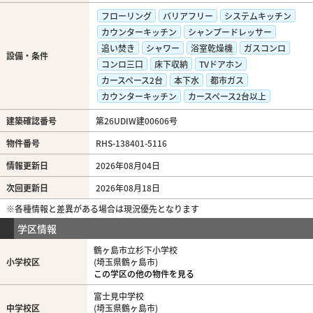
フローリング
バリアフリー
システムキッチン
カウンターキッチン
シャンプードレッサー
追い焚き
シャワー
浴室乾燥機
ガスコンロ
設備・条件
コンロ三口
床下収納
TVドアホン
カースペース2台
本下水
都市ガス
カウンターキッチン
カースペース2台以上
建築確認番号
第26UDIW建00606号
物件番号
RHS-138401-5116
情報更新日
2026年08月04日
次回更新日
2026年08月18日
※各種情報と差異がある場合は現況優先となります
学区情報
鶴ヶ島市立杉下小学校
小学校区
(埼玉県鶴ヶ島市)
この学区の他の物件を見る
富士見中学校
中学校区
(埼玉県鶴ヶ島市)