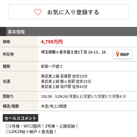
基本情報
4,799万円
価格
埼玉県鶴ヶ島市富士見5丁目 19-13，26
MAP
所在地
種類
新築一戸建て
東武東上線 若葉駅 徒歩20分
交通
東武東上線 鶴ヶ島駅 徒歩25分
東武東上線 坂戸駅 徒歩43分
間取り
3SLDK（LDK24/洋室8.2/洋室5.7/洋室5.7/洋室4.5）
構造/階数
木造/地上2階建
セールスコメント
◎1号棟・WIC2箇所！2号棟・土間収納！
◎LDK24帖＋納戸＋食洗器！