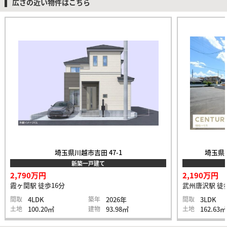
広さの近い物件はこちら
埼玉県川越市吉田 47-1
埼玉県入
新築一戸建て
2,790万円
2,190万円
霞ヶ関駅 徒歩16分
武州唐沢駅 徒
間取
4LDK
築年
2026年
間取
3LDK
土地
100.20㎡
建物
93.98㎡
土地
162.63㎡