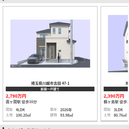
埼玉県川越市吉田 47-1
埼
新築一戸建て
2,790万円
2,390万円
霞ヶ関駅 徒歩16分
鶴ヶ島駅 徒歩1
間取
4LDK
築年
2026年
間取
3LDK
土地
100.20㎡
建物
93.98㎡
土地
80.76㎡