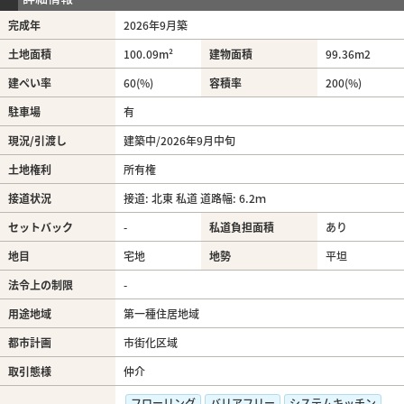
完成年
2026年9月築
土地面積
100.09m²
建物面積
99.36m
2
建ぺい率
60(%)
容積率
200(%)
駐車場
有
現況/引渡し
建築中/2026年9月中旬
土地権利
所有権
接道状況
接道: 北東 私道 道路幅: 6.2ｍ
セットバック
-
私道負担面積
あり
地目
宅地
地勢
平坦
法令上の制限
-
用途地域
第一種住居地域
都市計画
市街化区域
取引態様
仲介
フローリング
バリアフリー
システムキッチン