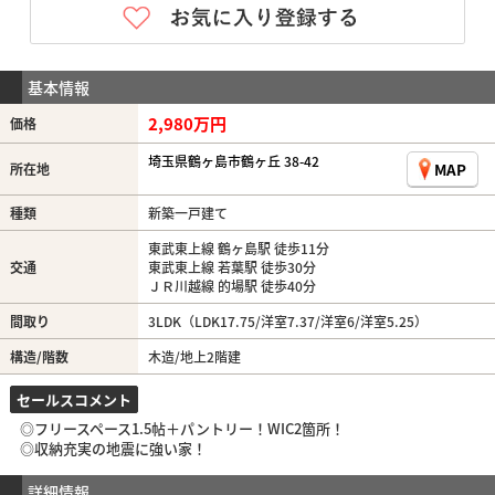
基本情報
2,980万円
価格
埼玉県鶴ヶ島市鶴ヶ丘 38-42
MAP
所在地
種類
新築一戸建て
東武東上線 鶴ヶ島駅 徒歩11分
交通
東武東上線 若葉駅 徒歩30分
ＪＲ川越線 的場駅 徒歩40分
間取り
3LDK（LDK17.75/洋室7.37/洋室6/洋室5.25）
構造/階数
木造/地上2階建
セールスコメント
◎フリースペース1.5帖＋パントリー！WIC2箇所！
◎収納充実の地震に強い家！
詳細情報