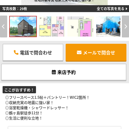
現地外観写真 収納充実の地震に強い家！
写真枚数：29枚
全ての写真を見る
電話で問合わせ
メールで問合せ
来店予約
ここがおすすめ！
◎フリースペース1.5帖＋パントリー！WIC2箇所！
◎収納充実の地震に強い家！
◎浴室乾燥機・シャワードレッサー！
◎鶴ヶ島駅徒歩11分！
◎生活に便利な立地！