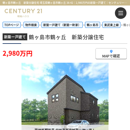
鶴ヶ島市鶴ヶ丘 新築分譲住宅 埼玉県鶴ヶ島市鶴ヶ丘 38-42｜2,980万円の新築一戸建て｜センチュリー21明和ハウス
TOPページ
物件検索
新築一戸建て（新築一軒家）
鶴ヶ島市
東武東上線
鶴ヶ
鶴ヶ島市鶴ヶ丘 新築分譲住宅
新築一戸建て
2,980万円
MAPで確認