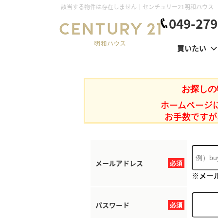
該当する物件は存在しません｜センチュリー21明和ハウス
049-279
買いたい
お探しの
ホームページ
お手数ですが
メールアドレス
必須
※メー
パスワード
必須