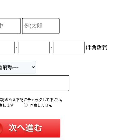
-
-
(半角数字)
確認のうえ下記にチェックして下さい。
意します
同意しません