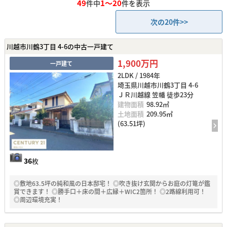
49
1～20
件中
件を表示
次の20件>>
川越市川鶴3丁目 4-6の中古一戸建て
1,900万円
一戸建て
2LDK / 1984年
埼玉県川越市川鶴3丁目 4-6
ＪＲ川越線 笠幡 徒歩23分
建物面積
98.92㎡
土地面積
209.95㎡
(63.51坪)
36
枚
◎敷地63.5坪の純和風の日本邸宅！ ◎吹き抜け玄関からお庭の灯篭が鑑
賞できます！ ◎勝手口＋床の間＋広縁＋WIC2箇所！ ◎2路線利用可！
◎周辺環境充実！