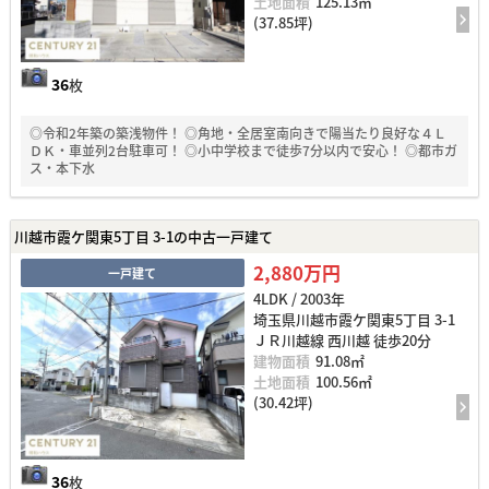
土地面積
125.13㎡
(37.85坪)
36
枚
◎令和2年築の築浅物件！ ◎角地・全居室南向きで陽当たり良好な４Ｌ
ＤＫ・車並列2台駐車可！ ◎小中学校まで徒歩7分以内で安心！ ◎都市ガ
ス・本下水
川越市霞ケ関東5丁目 3-1の中古一戸建て
2,880万円
一戸建て
4LDK / 2003年
埼玉県川越市霞ケ関東5丁目 3-1
ＪＲ川越線 西川越 徒歩20分
建物面積
91.08㎡
土地面積
100.56㎡
(30.42坪)
36
枚