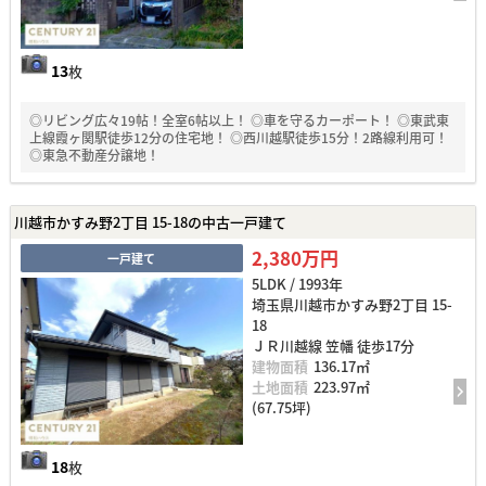
13
枚
◎リビング広々19帖！全室6帖以上！ ◎車を守るカーポート！ ◎東武東
上線霞ヶ関駅徒歩12分の住宅地！ ◎西川越駅徒歩15分！2路線利用可！
◎東急不動産分譲地！
川越市かすみ野2丁目 15-18の中古一戸建て
2,380万円
一戸建て
5LDK / 1993年
埼玉県川越市かすみ野2丁目 15-
18
ＪＲ川越線 笠幡 徒歩17分
建物面積
136.17㎡
土地面積
223.97㎡
(67.75坪)
18
枚