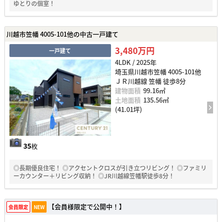
ゆとりの個室！
川越市笠幡 4005-101他の中古一戸建て
3,480万円
一戸建て
4LDK / 2025年
埼玉県川越市笠幡 4005-101他
ＪＲ川越線 笠幡 徒歩8分
建物面積
99.16㎡
土地面積
135.56㎡
(41.01坪)
35
枚
◎長期優良住宅！ ◎アクセントクロスが引き立つリビング！ ◎ファミリ
ーカウンター＋リビング収納！ ◎JR川越線笠幡駅徒歩8分！
【会員様限定で公開中！】
会員限定
NEW