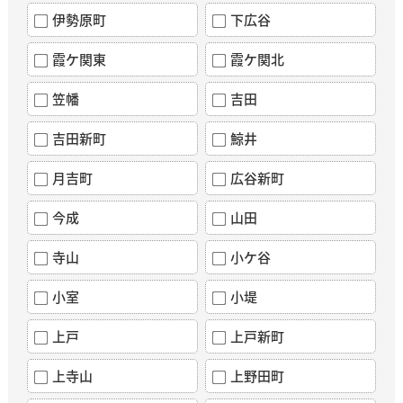
伊勢原町
下広谷
霞ケ関東
霞ケ関北
笠幡
吉田
吉田新町
鯨井
月吉町
広谷新町
今成
山田
寺山
小ケ谷
小室
小堤
上戸
上戸新町
上寺山
上野田町