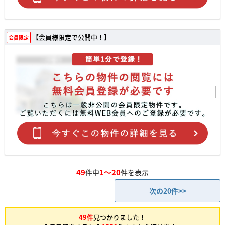
【会員様限定で公開中！】
会員限定
49
1～20
件中
件を表示
次の20件>>
49件
見つかりました！