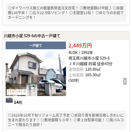
◎ダイワハウス施工の軽量鉄骨造注文住宅！ ◎敷地面積67坪超♪ ◎床面
積136平米！ ◎広々22.5帖リビング！ ◎主寝室11帖！ ◎ゆとりのお庭で
ガーデニングを！
川越市小堤 529-6の中古一戸建て
2,449万円
一戸建て
4LDK / 1992年
埼玉県川越市小堤 529-6
ＪＲ川越線 的場 徒歩43分
建物面積
120.89㎡
土地面積
165.30㎡
(50坪)
14
枚
◎2026年10月下旬リフォーム完了予定 ◎水回り等を新規交換しきれいに
生まれ変わります！ ◎敷地面積５０坪！ ◎車２台駐車可能！ ◎南バルコ
ニーで陽当たり良好！