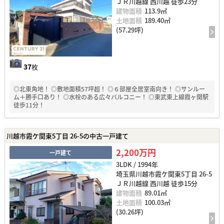
ＪＲ川越線 西川越 徒歩23分
建物面積
113.9㎡
土地面積
189.40㎡
(57.29坪)
37
枚
◎北東角地！ ◎敷地面積57坪超！ ◎６部屋全居室南向き！ ◎サンルー
ム＋勝手口あり！ ◎水栓のある広々バルコニー！ ◎東武東上線霞ヶ関駅
徒歩11分！
川越市霞ケ関東5丁目 26-5の中古一戸建て
2,200万円
一戸建て
3LDK / 1994年
埼玉県川越市霞ケ関東5丁目 26-5
ＪＲ川越線 西川越 徒歩15分
建物面積
89.01㎡
土地面積
100.03㎡
(30.26坪)