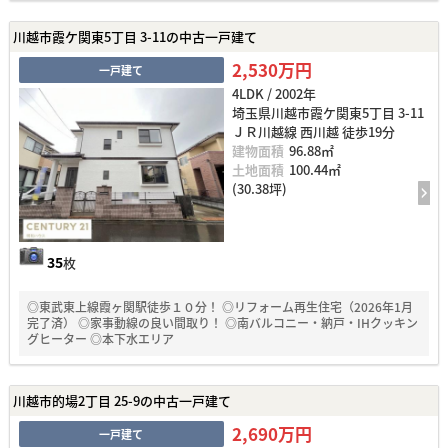
川越市霞ケ関東5丁目 3-11の中古一戸建て
2,530万円
一戸建て
4LDK / 2002年
埼玉県川越市霞ケ関東5丁目 3-11
ＪＲ川越線 西川越 徒歩19分
建物面積
96.88㎡
土地面積
100.44㎡
(30.38坪)
35
枚
◎東武東上線霞ヶ関駅徒歩１０分！ ◎リフォーム再生住宅（2026年1月
完了済） ◎家事動線の良い間取り！ ◎南バルコニー・納戸・IHクッキン
グヒーター ◎本下水エリア
川越市的場2丁目 25-9の中古一戸建て
2,690万円
一戸建て