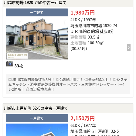
川越市的場 1920-74の中古一戸建て
1,980万円
一戸建て
4LDK / 1997年
埼玉県川越市的場 1920-74
ＪＲ川越線 的場 徒歩8分
建物面積
93.5㎡
土地面積
100.30㎡
(30.34坪)
33
枚
◎JR川越線的場駅徒歩8分！ ◎2路線利用可！ ◎全室6帖以上！ ◎システ
ムキッチン・浴室暖房乾燥機付オートバス・三面鏡付ドレッサー・トイ
レ2箇所！ ◎周辺環境充実！
川越市上戸新町 32-5の中古一戸建て
2,150万円
一戸建て
6LDK / 1977年
埼玉県川越市上戸新町 32-5