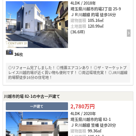
4LDK / 2018年
埼玉県川越市的場2丁目 25-9
ＪＲ川越線 的場 徒歩16分
建物面積
105.16㎡
土地面積
120.99㎡
(36.6坪)
36
枚
◎リフォーム完了しました！ ◎残置エアコンあり！ ◎ザ・マーケットプ
レイス川越的場が近く買い物も便利です！ ◎周辺環境充実！ ◎JR川越線
的場駅徒歩16分の住宅地！
川越市的場 82-1の中古一戸建て
2,780万円
一戸建て
4LDK / 2020年
埼玉県川越市的場 82-1
ＪＲ川越線 笠幡 徒歩20分
建物面積
99.36㎡