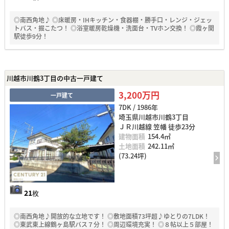
◎南西角地♪ ◎床暖房・IHキッチン・食器棚・勝手口・レンジ・ジェッ
トバス・掘こたつ！ ◎浴室暖房乾燥機・洗面台・TVホン交換！ ◎霞ヶ関
駅徒歩9分！
川越市川鶴3丁目の中古一戸建て
3,200万円
一戸建て
7DK / 1986年
埼玉県川越市川鶴3丁目
ＪＲ川越線 笠幡 徒歩23分
建物面積
154.4㎡
土地面積
242.11㎡
(73.24坪)
21
枚
◎南西角地♪開放的な立地です！ ◎敷地面積73坪超♪ゆとりの7LDK！
◎東武東上線鶴ヶ島駅バス７分！ ◎周辺環境充実！ ◎８帖以上５部屋！