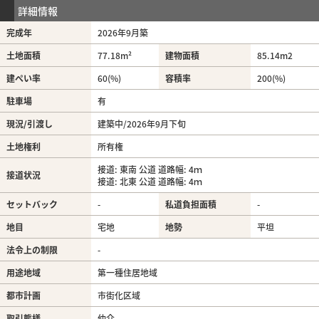
詳細情報
完成年
2026年9月築
土地面積
77.18m²
建物面積
85.14m
2
建ぺい率
60(%)
容積率
200(%)
駐車場
有
現況/引渡し
建築中/2026年9月下旬
土地権利
所有権
接道: 東南 公道 道路幅: 4ｍ
接道状況
接道: 北東 公道 道路幅: 4ｍ
セットバック
-
私道負担面積
-
地目
宅地
地勢
平坦
法令上の制限
-
用途地域
第一種住居地域
都市計画
市街化区域
取引態様
仲介