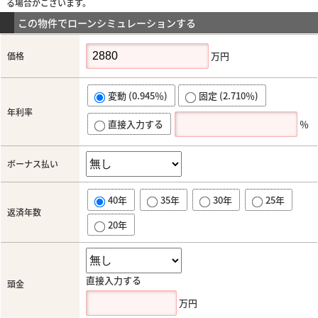
る場合がございます。
この物件でローンシミュレーションする
万円
価格
変動 (0.945％)
固定 (2.710％)
年利率
直接入力する
％
ボーナス払い
40年
35年
30年
25年
返済年数
20年
直接入力する
頭金
万円