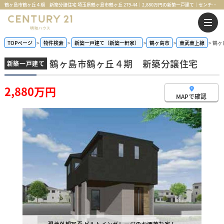
鶴ヶ島市鶴ヶ丘４期 新築分譲住宅 埼玉県鶴ヶ島市鶴ヶ丘 279-44｜2,880万円の新築一戸建て｜センチュリー21明和ハウス
TOPページ
物件検索
新築一戸建て（新築一軒家）
鶴ヶ島市
東武東上線
鶴ヶ
鶴ヶ島市鶴ヶ丘４期 新築分譲住宅
新築一戸建て
2,880万円
MAPで確認