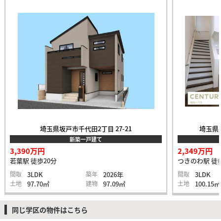
埼玉県坂戸市千代田2丁目 27-21
埼玉県比
新築一戸建て
3,390万円
2,349万円
若葉駅 徒歩20分
つきのわ駅 徒
間取
3LDK
築年
2026年
間取
3LDK
土地
97.70㎡
建物
97.09㎡
土地
100.15㎡
同じ学区の物件はこちら