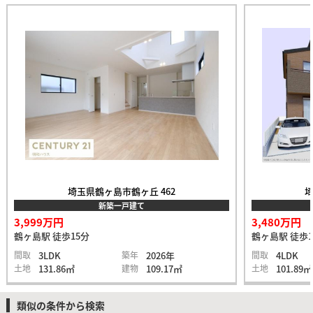
埼玉県鶴ヶ島市鶴ヶ丘 462
埼
新築一戸建て
3,999万円
3,480万円
鶴ヶ島駅 徒歩15分
鶴ヶ島駅 徒歩1
間取
3LDK
築年
2026年
間取
4LDK
土地
131.86㎡
建物
109.17㎡
土地
101.89㎡
類似の条件から検索