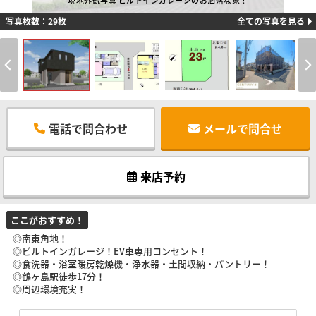
現地外観写真 ビルトインガレージのお洒落な家！
写真枚数：29枚
全ての写真を見る
電話で問合わせ
メールで問合せ
来店予約
ここがおすすめ！
◎南東角地！
◎ビルトインガレージ！EV車専用コンセント！
◎食洗器・浴室暖房乾燥機・浄水器・土間収納・パントリー！
◎鶴ヶ島駅徒歩17分！
◎周辺環境充実！