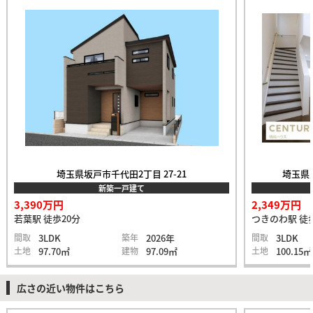
埼玉県坂戸市千代田2丁目 27-21
埼玉県比
新築一戸建て
3,390万円
2,349万円
若葉駅 徒歩20分
つきのわ駅 徒
間取
3LDK
築年
2026年
間取
3LDK
土地
97.70㎡
建物
97.09㎡
土地
100.15㎡
広さの近い物件はこちら