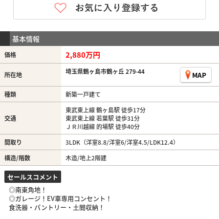
基本情報
2,880万円
価格
埼玉県鶴ヶ島市鶴ヶ丘 279-44
MAP
所在地
種類
新築一戸建て
東武東上線 鶴ヶ島駅 徒歩17分
交通
東武東上線 若葉駅 徒歩31分
ＪＲ川越線 的場駅 徒歩40分
間取り
3LDK（洋室8.8/洋室6/洋室4.5/LDK12.4）
構造/階数
木造/地上2階建
セールスコメント
◎南東角地！
◎ガレージ！EV車専用コンセント！
食洗器・パントリー・土間収納！