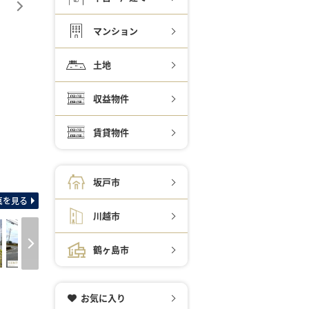
マンション
土地
収益物件
賃貸物件
間取り図 全区画90坪
坂戸市
真を見る
川越市
鶴ヶ島市
お気に入り