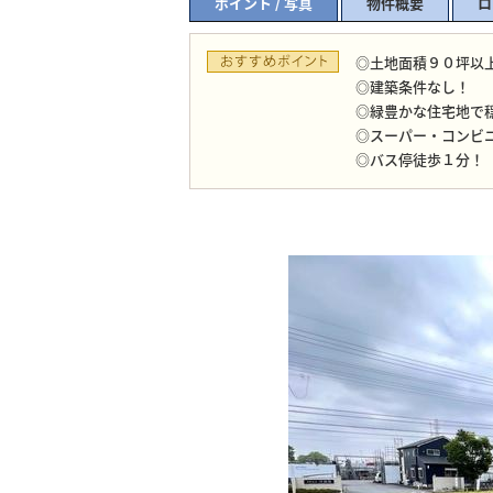
ポイント / 写真
物件概要
ロ
◎土地面積９０坪以
◎建築条件なし！
◎緑豊かな住宅地で
◎スーパー・コンビ
◎バス停徒歩１分！