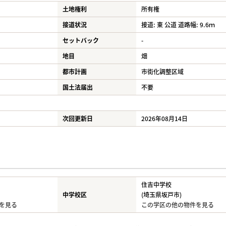
土地権利
所有権
接道状況
接道: 東 公道 道路幅: 9.6ｍ
セットバック
-
地目
畑
都市計画
市街化調整区域
国土法届出
不要
次回更新日
2026年08月14日
住吉中学校
中学校区
(埼玉県坂戸市)
を見る
この学区の他の物件を見る