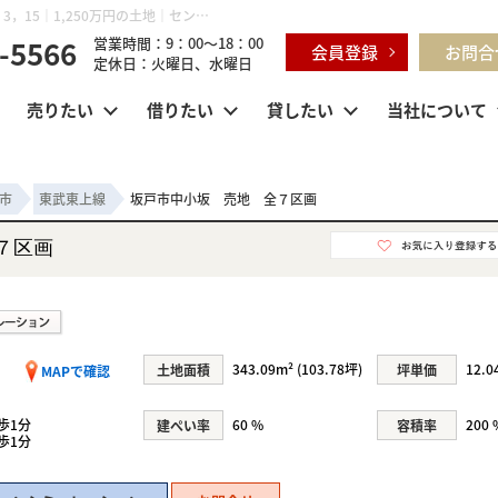
坂戸市中小坂 売地 全７区画 埼玉県坂戸市中小坂 268-2，3，15｜1,250万円の土地｜センチュリー21明和ハウス
-5566
営業時間：9：00～18：00
会員登録
お問合
定休日：火曜日、水曜日
売りたい
借りたい
貸したい
当社について
市
東武東上線
坂戸市中小坂 売地 全７区画
７区画
343.09m² (103.78坪)
12.
土地面積
坪単価
MAPで確認
歩1分
60 %
200 
建ぺい率
容積率
歩1分