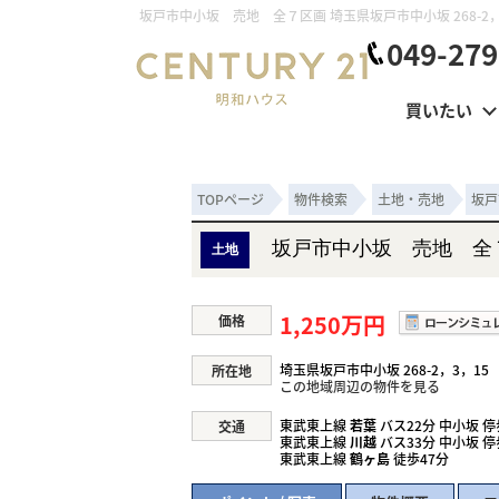
049-279
買いたい
TOPページ
物件検索
土地・売地
坂戸
坂戸市中小坂 売地 全
土地
1,250万円
価格
埼玉県坂戸市中小坂 268-2，3，15
所在地
この地域周辺の物件を見る
東武東上線
若葉
バス22分 中小坂 停
交通
東武東上線
川越
バス33分 中小坂 停
東武東上線
鶴ヶ島
徒歩47分