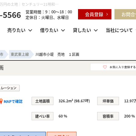
川越市小堤 売地 １区画 埼玉県川越市小堤 541-1｜1,280万円の土地｜センチュリー21明和ハウス
-5566
営業時間：9：00～18：00
会員登録
お問合
定休日：火曜日、水曜日
売りたい
借りたい
貸したい
当社について
市
東武東上線
川越市小堤 売地 １区画
画
326.2m² (98.67坪)
12.97
土地面積
坪単価
MAPで確認
60 %
200 %
建ぺい率
容積率