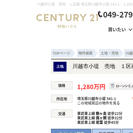
049-279
買いたい
TOPページ
物件検索
土地・売地
川越
川越市小堤 売地 １区
土地
1,280万円
価格
埼玉県川越市小堤 541-1
所在地
この地域周辺の物件を見る
東武東上線
鶴ヶ島
徒歩22分
交通
東武東上線
霞ヶ関
徒歩32分
東武東上線
若葉
徒歩45分