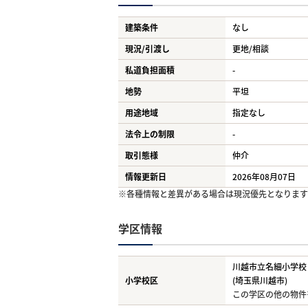
建築条件
なし
現況/引渡し
更地/相談
私道負担面積
-
地勢
平坦
用途地域
指定なし
法令上の制限
-
取引態様
仲介
情報更新日
2026年08月07日
※各種情報と差異がある場合は現況優先となります
学区情報
川越市立名細小学校
小学校区
(埼玉県川越市)
この学区の他の物件