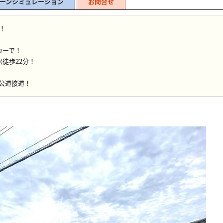
ーンシミュレーション
お問合せ
超！
！
カーで！
徒歩22分！
！
ル公道接道！