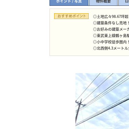
ポイント / 写真
物件概要
ロ
◎土地広々98.67坪
◎建築条件なし売地
◎お好みの建築メー
◎東武東上線鶴ヶ島駅
◎小中学校徒歩圏内
◎北西側4.3メート