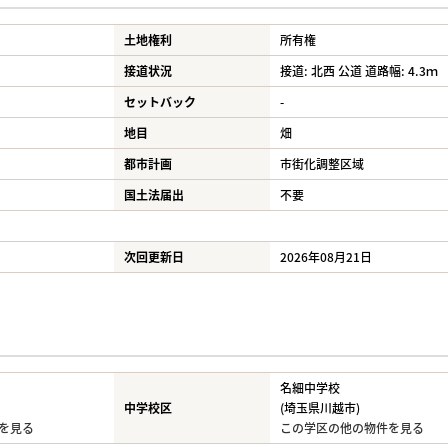
土地権利
所有権
接道状況
接道: 北西 公道 道路幅: 4.3ｍ
セットバック
-
地目
畑
都市計画
市街化調整区域
国土法届出
不要
次回更新日
2026年08月21日
名細中学校
中学校区
(埼玉県川越市)
を見る
この学区の他の物件を見る