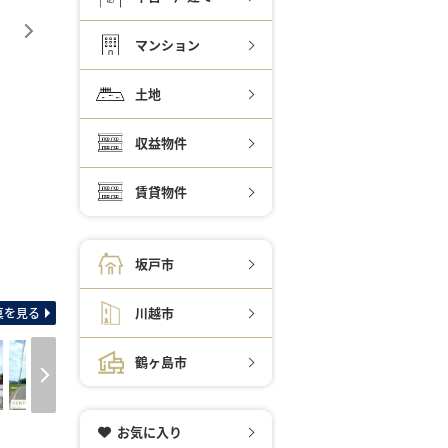
マンション
土地
収益物件
賃貸物件
坂戸市
間取り図 土地面積
川越市
真を見る
鶴ヶ島市
お気に入り