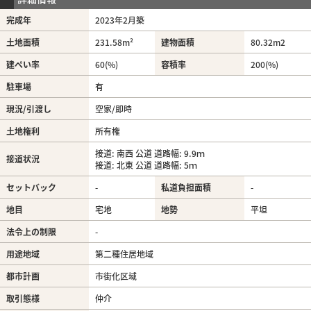
完成年
2023年2月築
土地面積
231.58m²
建物面積
80.32m
2
建ぺい率
60(%)
容積率
200(%)
駐車場
有
現況/引渡し
空家/即時
土地権利
所有権
接道: 南西 公道 道路幅: 9.9ｍ
接道状況
接道: 北東 公道 道路幅: 5ｍ
セットバック
-
私道負担面積
-
地目
宅地
地勢
平坦
法令上の制限
-
用途地域
第二種住居地域
都市計画
市街化区域
取引態様
仲介