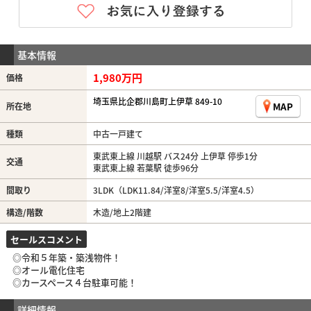
基本情報
1,980万円
価格
埼玉県比企郡川島町上伊草 849-10
MAP
所在地
種類
中古一戸建て
東武東上線 川越駅 バス24分 上伊草 停歩1分
交通
東武東上線 若葉駅 徒歩96分
間取り
3LDK（LDK11.84/洋室8/洋室5.5/洋室4.5）
構造/階数
木造/地上2階建
セールスコメント
◎令和５年築・築浅物件！
◎オール電化住宅
◎カースペース４台駐車可能！
詳細情報