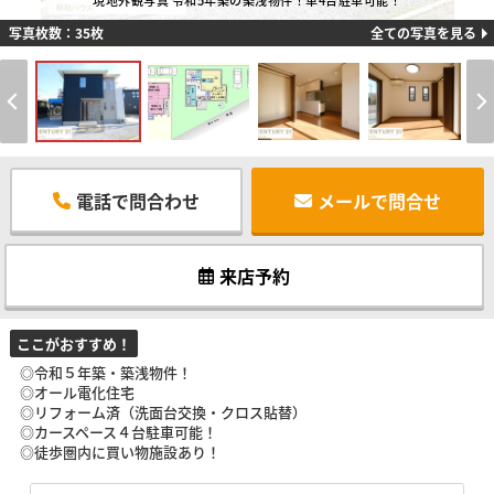
現地外観写真 令和5年築の築浅物件！車4台駐車可能！
写真枚数：35枚
全ての写真を見る
電話で問合わせ
メールで問合せ
来店予約
ここがおすすめ！
◎令和５年築・築浅物件！
◎オール電化住宅
◎リフォーム済（洗面台交換・クロス貼替）
◎カースペース４台駐車可能！
◎徒歩圏内に買い物施設あり！