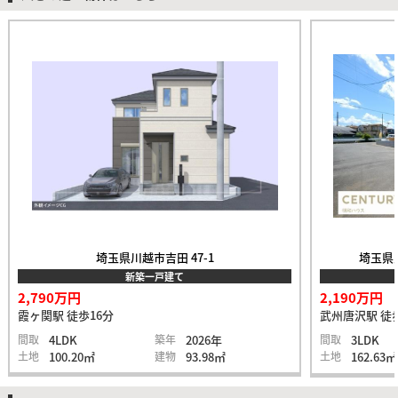
埼玉県川越市吉田 47-1
埼玉県入
新築一戸建て
2,790万円
2,190万円
霞ヶ関駅 徒歩16分
武州唐沢駅 徒
間取
4LDK
築年
2026年
間取
3LDK
土地
100.20㎡
建物
93.98㎡
土地
162.63㎡