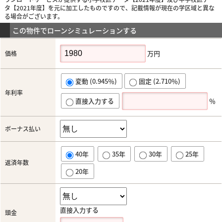
タ【2021年度】を元に加工したものですので、記載情報が現在の学区域と異な
る場合がございます。
この物件でローンシミュレーションする
万円
価格
変動 (0.945％)
固定 (2.710％)
年利率
直接入力する
％
ボーナス払い
40年
35年
30年
25年
返済年数
20年
直接入力する
頭金