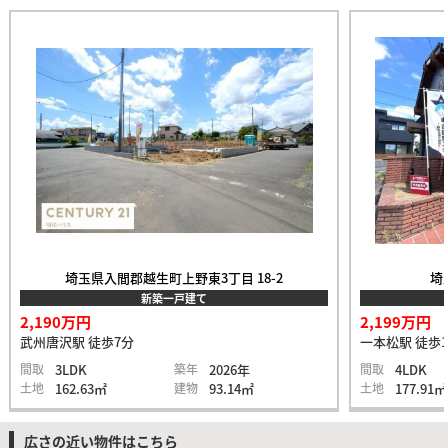
埼玉県入間郡越生町上野東3丁目 18-2
埼
新築一戸建て
2,190万円
2,199万円
武州唐沢駅 徒歩7分
一本松駅 徒歩1
間取
3LDK
築年
2026年
間取
4LDK
土地
162.63㎡
建物
93.14㎡
土地
177.91㎡
広さの近い物件はこちら