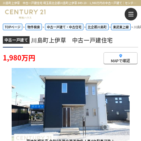
川島町上伊草 中古一戸建住宅 埼玉県比企郡川島町上伊草 849-10｜1,980万円の中古一戸建て｜センチュリー21明和ハウス
TOPページ
物件検索
中古一戸建て・中古住宅
比企郡川島町
東武東上線
川島
川島町上伊草 中古一戸建住宅
中古一戸建て
1,980万円
MAPで確認