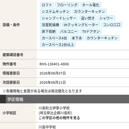
ロフト
フローリング
オール電化
システムキッチン
カウンターキッチン
シャンプードレッサー
追い焚き
シャワー
設備・条件
浴室乾燥機
IHクッキングヒーター
コンロ三口
床下収納
バルコニー
TVドアホン
カースペース4台
本下水
カウンターキッチン
カースペース2台以上
建築確認番号
物件番号
RHS-138401-4808
情報更新日
2026年08月07日
次回更新日
2026年08月21日
※各種情報と差異がある場合は現況優先となります
学区情報
川島町立伊草小学校
小学校区
(埼玉県比企郡川島町)
この学区の他の物件を見る
川島中学校