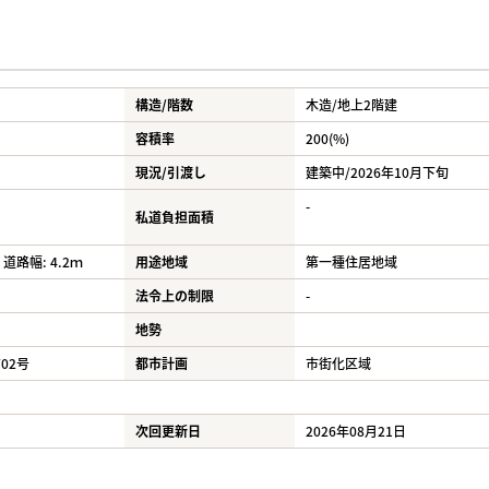
構造/階数
木造/
地上2階建
容積率
200(%)
現況/引渡し
建築中/2026年10月下旬
-
私道負担面積
 道路幅: 4.2ｍ
用途地域
第一種住居地域
法令上の制限
-
地勢
702号
都市計画
市街化区域
次回更新日
2026年08月21日