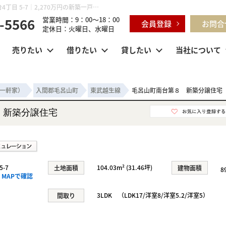
毛呂山町南台第８ 新築分譲住宅 埼玉県入間郡毛呂山町南台4丁目 5-7｜2,270万円の新築一戸建て｜センチュリー21明和ハウス
-5566
営業時間：9：00～18：00
会員登録
お問合
定休日：火曜日、水曜日
売りたい
借りたい
貸したい
当社について
一軒家）
入間郡毛呂山町
東武越生線
毛呂山町南台第８ 新築分譲住宅
 新築分譲住宅
-7
104.03m² (31.46坪)
土地面積
建物面積
8
MAPで確認
3LDK （LDK17/洋室8/洋室5.2/洋室5）
間取り