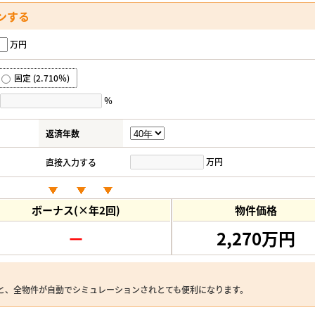
ンする
万円
固定 (2.710％)
％
返済年数
万円
直接入力する
ボーナス(×年2回)
物件価格
－
2,270万円
と、全物件が自動でシミュレーションされとても便利になります。