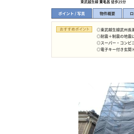
東武越生線
東毛呂
徒歩25分
ポイント / 写真
物件概要
ロ
◎東武越生線武州長
◎耐震＋制震の地震
◎スーパー・コンビ
◎電子キー付き玄関