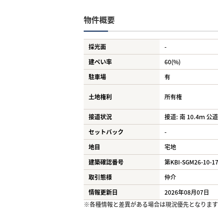
物件概要
採光面
-
建ぺい率
60(%)
駐車場
有
土地権利
所有権
接道状況
接道: 南 10.4ｍ 公道
セットバック
-
地目
宅地
建築確認番号
第KBI-SGM26-10-1
取引態様
仲介
情報更新日
2026年08月07日
※各種情報と差異がある場合は現況優先となります