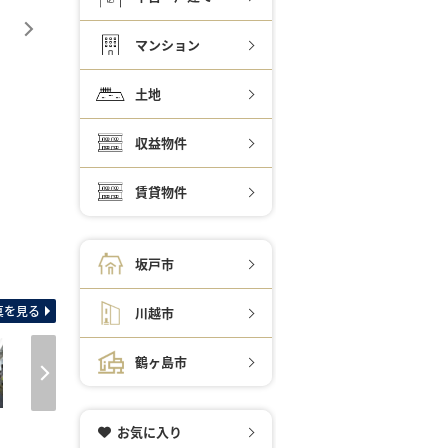
マンション
土地
収益物件
賃貸物件
坂戸市
間取り図 収納充実！片
真を見る
川越市
鶴ヶ島市
お気に入り