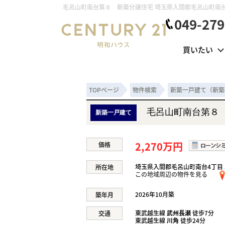
049-279
買いたい
TOPページ
物件検索
新築一戸建て（新築
毛呂山町南台第８
新築一戸建て
2,270万円
価格
埼玉県入間郡毛呂山町南台4丁目 5
所在地
この地域周辺の物件を見る
2026年10月築
築年月
東武越生線
武州長瀬
徒歩7分
交通
東武越生線
川角
徒歩24分