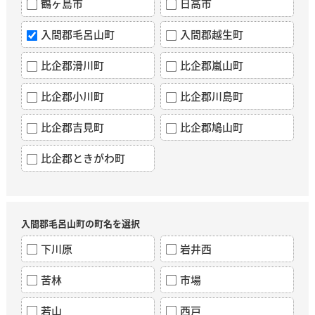
鶴ヶ島市
日高市
入間郡毛呂山町
入間郡越生町
比企郡滑川町
比企郡嵐山町
比企郡小川町
比企郡川島町
比企郡吉見町
比企郡鳩山町
比企郡ときがわ町
入間郡毛呂山町の町名を選択
下川原
岩井西
苦林
市場
若山
西戸