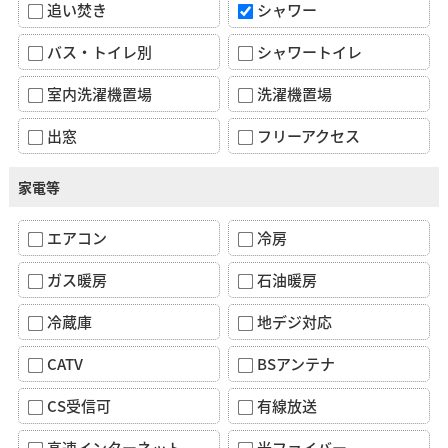
追い焚き
シャワー
バス・トイレ別
シャワートイレ
室内洗濯機置場
洗濯機置場
出窓
フリーアクセス
家電等
エアコン
冷房
ガス暖房
石油暖房
冷蔵庫
地デジ対応
CATV
BSアンテナ
CS受信可
有線放送
高速インターネット
光ファイバー