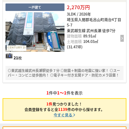
2,270万円
一戸建て
3LDK / 2026年
埼玉県入間郡毛呂山町南台4丁目
5-7
東武越生線 武州長瀬 徒歩7分
建物面積
89.91㎡
土地面積
104.03㎡
(31.47坪)
21
枚
◎東武越生線武州長瀬駅徒歩７分 ◎耐震＋制震の地震に強い家！ ◎スー
パー・コンビニ徒歩圏内！ ◎電子キー付き玄関ドア・防犯カメラ設置！
1
1～1
件中
件を表示
1件
見つかりました！
会員登録をすると全
1139
件の中から探せます。
今すぐ見る