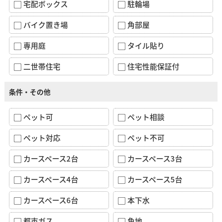
宅配ボックス
駐輪場
バイク置き場
角部屋
専用庭
タイル貼り
二世帯住宅
住宅性能保証付
条件・その他
ペット可
ペット相談
ペット対応
ペット不可
カースペース2台
カースペース3台
カースペース4台
カースペース5台
カースペース6台
本下水
都市ガス
角地