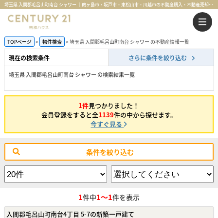
埼玉県 入間郡毛呂山町南台 シャワー ｜鶴ヶ島市・坂戸市・東松山市・川越市の不動産購入・不動産売却のことならセンチュリー21明和ハウス
TOPページ
物件検索
埼玉県 入間郡毛呂山町南台 シャワー の不動産情報一覧
現在の検索条件
さらに条件を絞り込む
埼玉県 入間郡毛呂山町南台 シャワー の検索結果一覧
1件
見つかりました！
会員登録をすると全
1139
件の中から探せます。
今すぐ見る
条件を絞り込む
1
1～1
件中
件を表示
入間郡毛呂山町南台4丁目 5-7の新築一戸建て