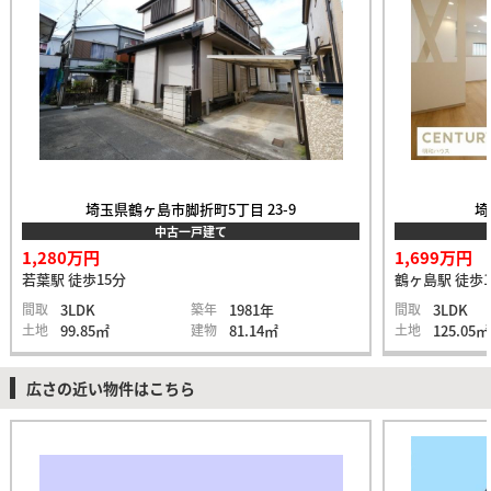
埼玉県鶴ヶ島市脚折町5丁目 23-9
埼
中古一戸建て
1,280万円
1,699万円
若葉駅 徒歩15分
鶴ヶ島駅 徒歩1
間取
3LDK
築年
1981年
間取
3LDK
土地
99.85㎡
建物
81.14㎡
土地
125.05㎡
広さの近い物件はこちら