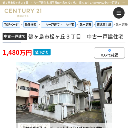
鶴ヶ島市松ヶ丘３丁目 中古一戸建住宅 埼玉県鶴ヶ島市松ヶ丘3丁目 6-20｜1,480万円の中古一戸建て｜センチュリー21明和ハウス
TOPページ
物件検索
中古一戸建て・中古住宅
鶴ヶ島市
東武東上線
鶴ヶ島市
鶴ヶ島市松ヶ丘３丁目 中古一戸建住宅
中古一戸建て
1,480万円
値下がり
MAPで確認