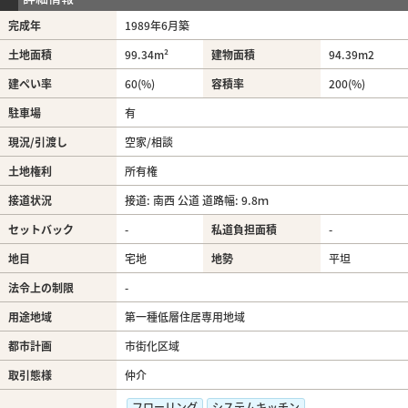
完成年
1989年6月築
土地面積
99.34m²
建物面積
94.39m
2
建ぺい率
60(%)
容積率
200(%)
駐車場
有
現況/引渡し
空家/相談
土地権利
所有権
接道状況
接道: 南西 公道 道路幅: 9.8ｍ
セットバック
-
私道負担面積
-
地目
宅地
地勢
平坦
法令上の制限
-
用途地域
第一種低層住居専用地域
都市計画
市街化区域
取引態様
仲介
フローリング
システムキッチン