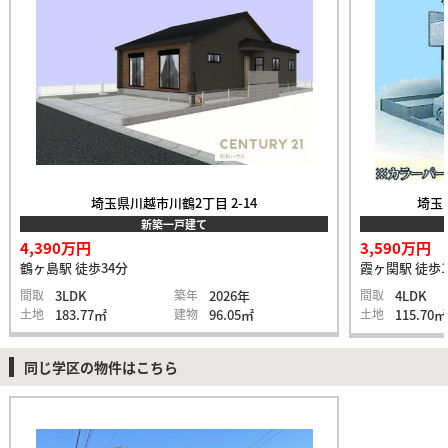
埼玉県川越市川鶴2丁目 2-14
埼玉
新築一戸建て
4,390万円
3,590万円
鶴ヶ島駅 徒歩34分
霞ヶ関駅 徒歩1
間取
3LDK
築年
2026年
間取
4LDK
土地
183.77㎡
建物
96.05㎡
土地
115.70㎡
同じ学区の物件はこちら