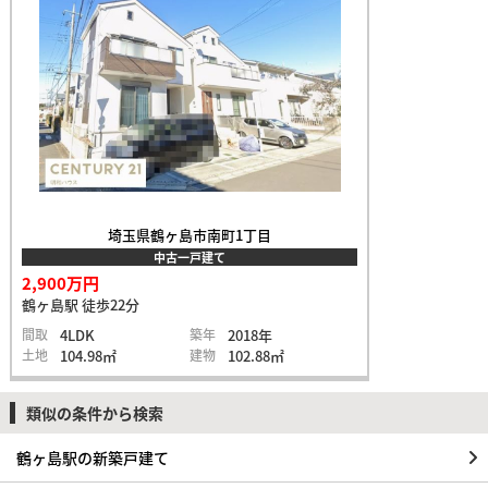
埼玉県鶴ヶ島市南町1丁目
中古一戸建て
2,900万円
鶴ヶ島駅 徒歩22分
間取
4LDK
築年
2018年
土地
104.98㎡
建物
102.88㎡
類似の条件から検索
鶴ヶ島駅の新築戸建て