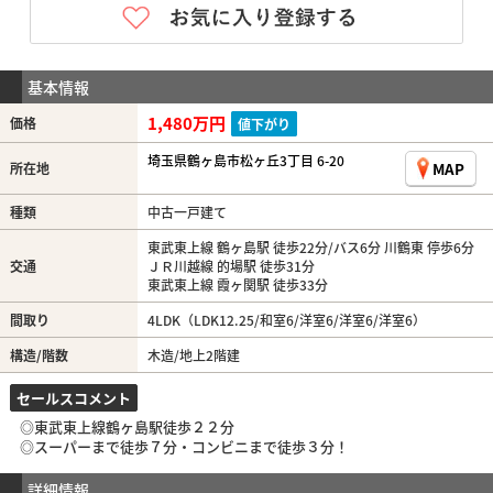
基本情報
1,480万円
価格
値下がり
埼玉県鶴ヶ島市松ヶ丘3丁目 6-20
MAP
所在地
種類
中古一戸建て
東武東上線 鶴ヶ島駅 徒歩22分/バス6分 川鶴東 停歩6分
交通
ＪＲ川越線 的場駅 徒歩31分
東武東上線 霞ヶ関駅 徒歩33分
間取り
4LDK（LDK12.25/和室6/洋室6/洋室6/洋室6）
構造/階数
木造/地上2階建
セールスコメント
◎東武東上線鶴ヶ島駅徒歩２２分
◎スーパーまで徒歩７分・コンビニまで徒歩３分！
詳細情報