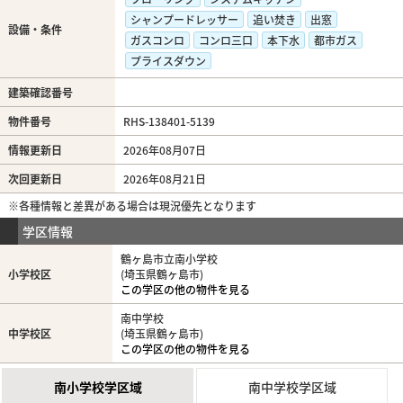
シャンプードレッサー
追い焚き
出窓
設備・条件
ガスコンロ
コンロ三口
本下水
都市ガス
プライスダウン
建築確認番号
物件番号
RHS-138401-5139
情報更新日
2026年08月07日
次回更新日
2026年08月21日
※各種情報と差異がある場合は現況優先となります
学区情報
鶴ヶ島市立南小学校
小学校区
(埼玉県鶴ヶ島市)
この学区の他の物件を見る
南中学校
中学校区
(埼玉県鶴ヶ島市)
この学区の他の物件を見る
南小学校学区域
南中学校学区域