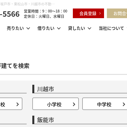
小学校・中学校の学区域から新築一戸建て検索｜鶴ヶ島市・坂戸市・東松山市・川越市の不動産購入・不動産売却のことならセンチュリー21明和ハウス
-5566
営業時間：9：00～18：00
会員登録
お問合
定休日：火曜日、水曜日
売りたい
借りたい
貸したい
当社について
戸建てを検索
川越市
学校
小学校
中学校
飯能市