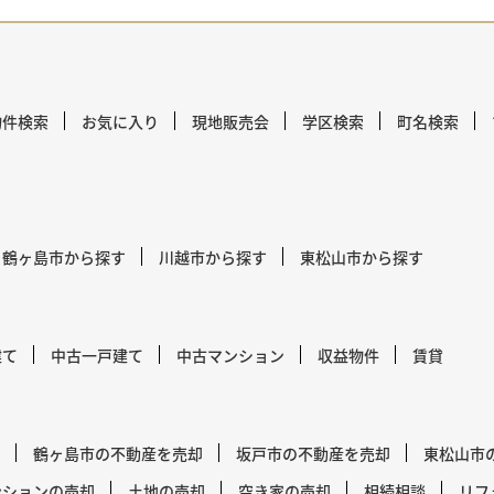
物件検索
お気に入り
現地販売会
学区検索
町名検索
鶴ヶ島市から探す
川越市から探す
東松山市から探す
建て
中古一戸建て
中古マンション
収益物件
賃貸
鶴ヶ島市の不動産を売却
坂戸市の不動産を売却
東松山市
ンションの売却
土地の売却
空き家の売却
相続相談
リフ