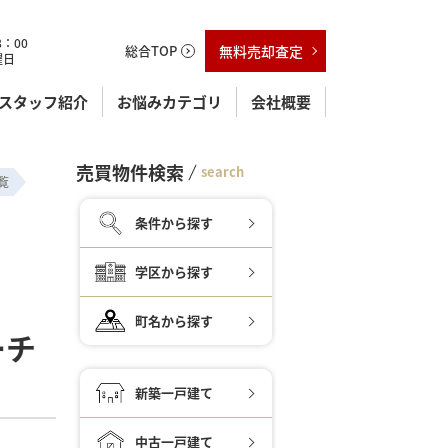
：00
総合TOP
無料売却査定
曜日
スタッフ紹介
お悩みカテゴリ
会社概要
売買物件検索
search
覧
条件から探す
学区から探す
町名から探す
ーチ
新築一戸建て
中古一戸建て