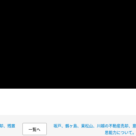
却、残置
坂戸、鶴ヶ島、東松山、川越の不動産売却、
一覧へ
思能力について