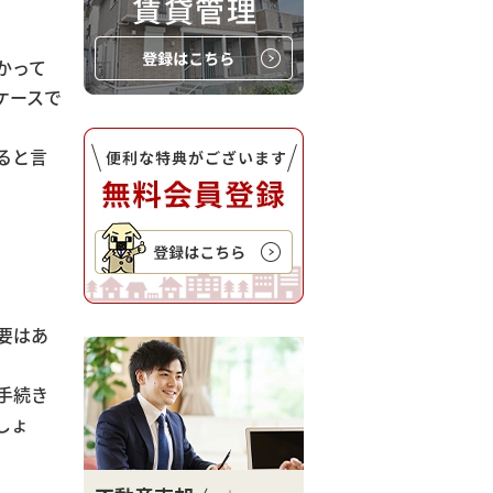
かって
ケースで
ると言
要はあ
手続き
しょ