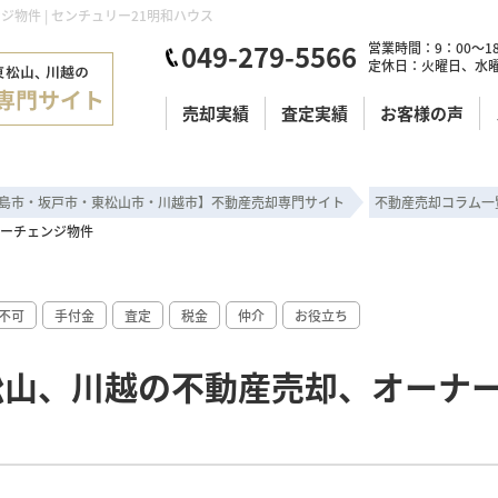
物件 | センチュリー21明和ハウス
049-279-5566
営業時間：9：00～18
定休日：火曜日、水
売却実績
査定実績
お客様の声
島市・坂戸市・東松山市・川越市】不動産売却専門サイト
不動産売却コラム一
ーチェンジ物件
不可
手付金
査定
税金
仲介
お役立ち
松山、川越の不動産売却、オーナ