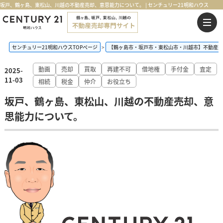
坂戸、鶴ヶ島、東松山、川越の不動産売却、意思能力について。 | センチュリー21明和ハウス
センチュリー21明和ハウスTOPページ
【鶴ヶ島市・坂戸市・東松山市・川越市】不動産売
動画
売却
買取
再建不可
借地権
手付金
査定
2025-
11-03
相続
税金
仲介
お役立ち
坂戸、鶴ヶ島、東松山、川越の不動産売却、意
思能力について。