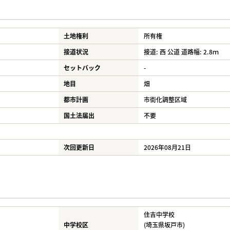
土地権利
所有権
接道状況
接道: 西 公道 道路幅: 2.8ｍ
セットバック
-
地目
畑
都市計画
市街化調整区域
国土法届出
不要
次回更新日
2026年08月21日
住吉中学校
中学校区
(埼玉県坂戸市)