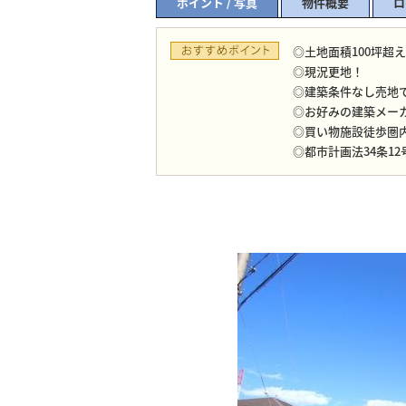
ポイント / 写真
物件概要
ロ
◎土地面積100坪超
◎現況更地！
◎建築条件なし売地
◎お好みの建築メー
◎買い物施設徒歩圏
◎都市計画法34条12