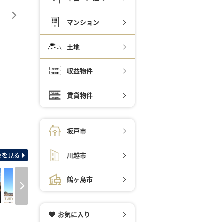
マンション
土地
収益物件
賃貸物件
坂戸市
間取り図 土地面積広々1
川越市
真を見る
鶴ヶ島市
お気に入り