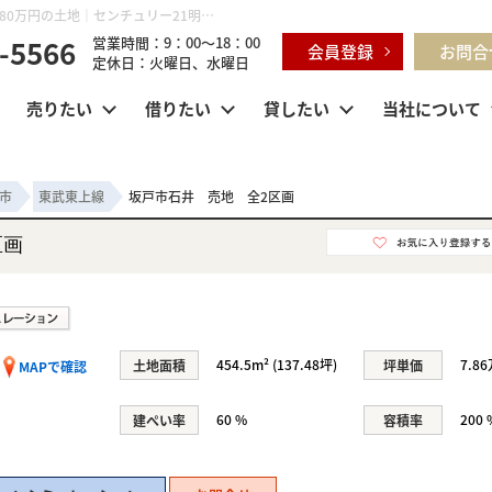
坂戸市石井 売地 全2区画 埼玉県坂戸市石井 2503-8｜1,080万円の土地｜センチュリー21明和ハウス
-5566
営業時間：9：00～18：00
会員登録
お問合
定休日：火曜日、水曜日
売りたい
借りたい
貸したい
当社について
市
東武東上線
坂戸市石井 売地 全2区画
区画
454.5m² (137.48坪)
7.8
土地面積
坪単価
MAPで確認
60 %
200 
建ぺい率
容積率