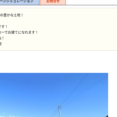
ーンシミュレーション
お問合せ
えの豊かな土地！
です！
カーでお建てになれます！
内！
号