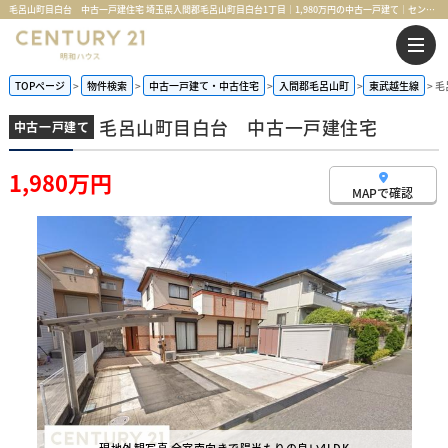
毛呂山町目白台 中古一戸建住宅 埼玉県入間郡毛呂山町目白台1丁目｜1,980万円の中古一戸建て｜センチュリー21明和ハウス
TOPページ
物件検索
中古一戸建て・中古住宅
入間郡毛呂山町
東武越生線
毛
毛呂山町目白台 中古一戸建住宅
中古一戸建て
1,980万円
MAPで確認