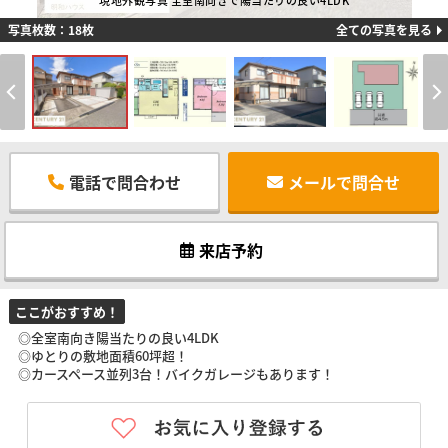
現地外観写真 全室南向きで陽当たりの良い4LDK
写真枚数：18枚
全ての写真を見る
電話で問合わせ
メールで問合せ
来店予約
ここがおすすめ！
◎全室南向き陽当たりの良い4LDK
◎ゆとりの敷地面積60坪超！
◎カースペース並列3台！バイクガレージもあります！