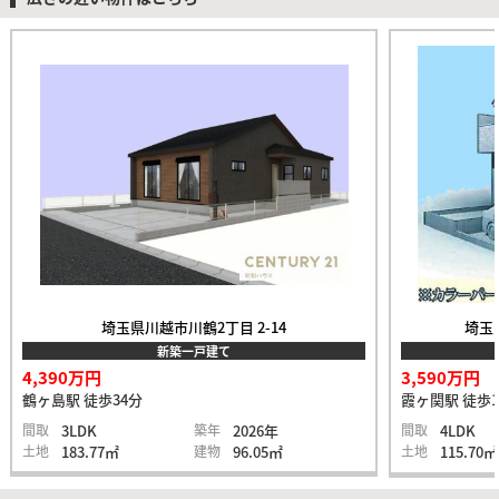
埼玉県川越市川鶴2丁目 2-14
埼玉
新築一戸建て
4,390万円
3,590万円
鶴ヶ島駅 徒歩34分
霞ヶ関駅 徒歩1
間取
3LDK
築年
2026年
間取
4LDK
土地
183.77㎡
建物
96.05㎡
土地
115.70㎡