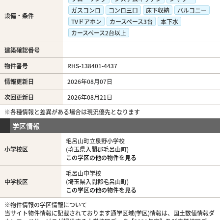
ガスコンロ
コンロ三口
床下収納
バルコニー
設備・条件
TVドアホン
カースペース3台
本下水
カースペース2台以上
建築確認番号
物件番号
RHS-138401-4437
情報更新日
2026年08月07日
次回更新日
2026年08月21日
※各種情報と差異がある場合は現況優先となります
学区情報
毛呂山町立泉野小学校
小学校区
(埼玉県入間郡毛呂山町)
この学区の他の物件を見る
毛呂山中学校
中学校区
(埼玉県入間郡毛呂山町)
この学区の他の物件を見る
※物件情報の学区情報について
当サイト物件情報に記載されております通学区域(学区)情報は、国土数値情報ダ