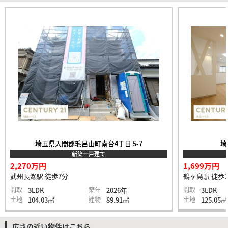
埼玉県入間郡毛呂山町南台4丁目 5-7
埼
新築一戸建て
2,270万円
1,699万円
武州長瀬駅 徒歩7分
鶴ヶ島駅 徒歩1
間取
3LDK
築年
2026年
間取
3LDK
土地
104.03㎡
建物
89.91㎡
土地
125.05㎡
広さの近い物件はこちら