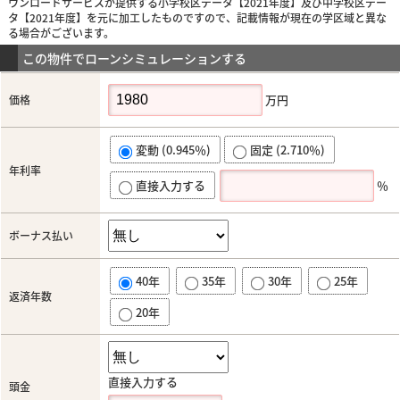
ウンロードサービスが提供する小学校区データ【2021年度】及び中学校区デー
タ【2021年度】を元に加工したものですので、記載情報が現在の学区域と異な
る場合がございます。
この物件でローンシミュレーションする
万円
価格
変動 (0.945％)
固定 (2.710％)
年利率
直接入力する
％
ボーナス払い
40年
35年
30年
25年
返済年数
20年
直接入力する
頭金