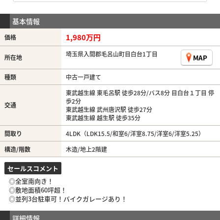
基本情報
1,980万円
価格
埼玉県入間郡毛呂山町目白台1丁目
MAP
所在地
種類
中古一戸建て
東武越生線 東毛呂駅 徒歩28分/バス8分 目白台１丁目 停
歩2分
交通
東武越生線 武州唐沢駅 徒歩27分
東武越生線 越生駅 徒歩35分
間取り
4LDK（LDK15.5/和室6/洋室8.75/洋室6/洋室5.25）
構造/階数
木造/地上2階建
セールスコメント
◎全室南向き！
◎敷地面積60坪超！
◎並列3台駐車可！バイクガレージあり！
詳細情報