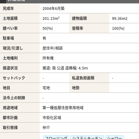
完成年
2004年6月築
土地面積
201.15m²
建物面積
99.36m
2
建ぺい率
50(%)
容積率
100(%)
駐車場
有
現況/引渡し
居住中/相談
土地権利
所有権
接道状況
接道: 南 公道 道路幅: 4.5ｍ
セットバック
-
私道負担面積
-
地目
宅地
地勢
法令上の制限
-
用途地域
第一種低層住居専用地域
都市計画
市街化区域
取引態様
仲介
フローリング
システムキッチン
シャワー