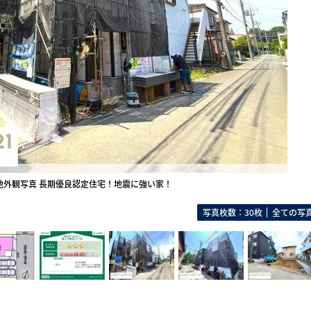
地外観写真 長期優良認定住宅！地震に強い家！
写真枚数：30枚
全ての写