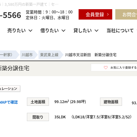
川越市天沼新田 新築分譲住宅 埼玉県川越市天沼新田 269-5｜3,580万円の新築一戸建て｜センチュリー21明和ハウス
-5566
営業時間：9：00～18：00
会員登録
お問合
定休日：火曜日、水曜日
売りたい
借りたい
貸したい
当社について
一軒家）
川越市
東武東上線
川越市天沼新田 新築分譲住宅
新築分譲住宅
99.12m² (29.98坪)
土地面積
建物面積
MAPで確認
93
3SLDK （LDK18/洋室7.5/洋室6/洋室5.2/S2）
間取り