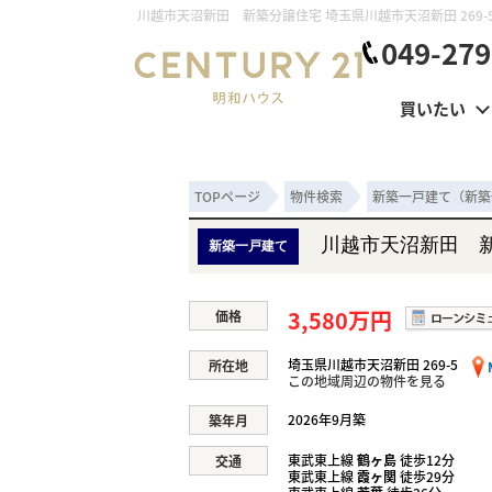
049-279
買いたい
TOPページ
物件検索
新築一戸建て（新築
川越市天沼新田 
新築一戸建て
3,580万円
価格
埼玉県川越市天沼新田 269-5
所在地
この地域周辺の物件を見る
2026年9月築
築年月
東武東上線
鶴ヶ島
徒歩12分
交通
東武東上線
霞ヶ関
徒歩29分