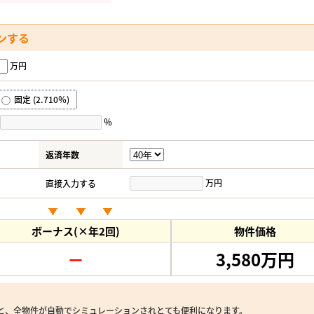
ンする
万円
固定 (2.710％)
％
返済年数
万円
直接入力する
ボーナス(×年2回)
物件価格
－
3,580万円
と、全物件が自動でシミュレーションされとても便利になります。