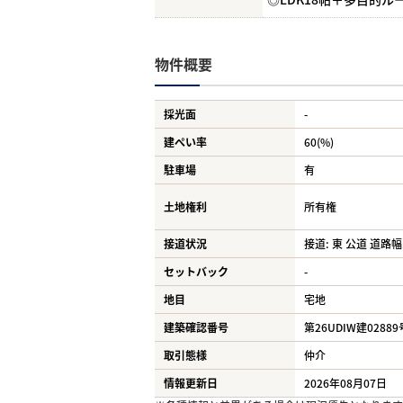
物件概要
採光面
-
建ぺい率
60(%)
駐車場
有
土地権利
所有権
接道状況
接道: 東 公道 道路幅:
セットバック
-
地目
宅地
建築確認番号
第26UDIW建02889
取引態様
仲介
情報更新日
2026年08月07日