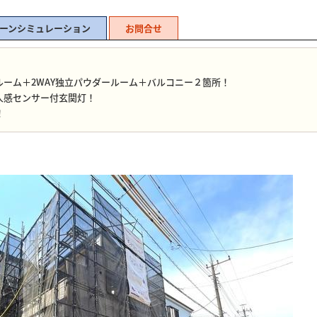
ーンシミュレーション
お問合せ
！
的ルーム＋2WAY独立パウダールーム＋バルコニー２箇所！
人感センサー付玄関灯！
！