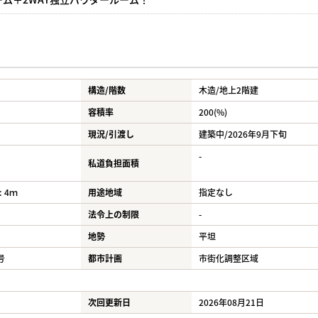
構造/階数
木造/
地上2階建
容積率
200(%)
現況/引渡し
建築中/2026年9月下旬
-
私道負担面積
 4ｍ
用途地域
指定なし
法令上の制限
-
地勢
平坦
号
都市計画
市街化調整区域
次回更新日
2026年08月21日