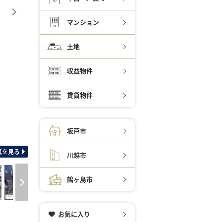
マンション
土地
収益物件
賃貸物件
坂戸市
間取り図 多目的ルーム＋
真を見る
川越市
鶴ヶ島市
お気に入り