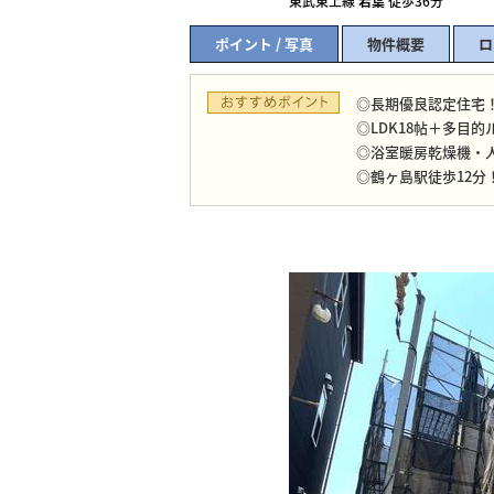
東武東上線
若葉
徒歩36分
ポイント / 写真
物件概要
ロ
◎長期優良認定住宅
◎LDK18帖＋多目
◎浴室暖房乾燥機・
◎鶴ヶ島駅徒歩12分