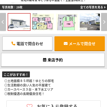
現地外観写真 ゆとりある平屋建て！全居室6帖以上！
写真枚数：28枚
全ての写真を見る
電話で問合わせ
メールで問合せ
来店予約
ここがおすすめ！
◎土地面積８５坪超！ゆとりの邸宅
◎生活動線の良い人気の平屋建て
◎カースペース３台・本下水エリア
◎税制優遇の長期優良住宅！