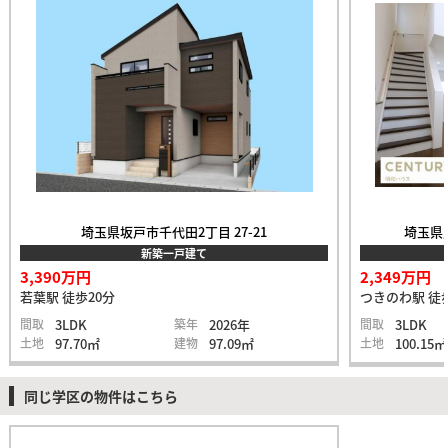
埼玉県坂戸市千代田2丁目 27-21
埼玉県比
新築一戸建て
3,390万円
2,349万円
若葉駅 徒歩20分
つきのわ駅 徒
間取
3LDK
築年
2026年
間取
3LDK
土地
97.70㎡
建物
97.09㎡
土地
100.15㎡
同じ学区の物件はこちら