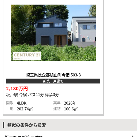
埼玉県比企郡鳩山町今宿 503-3
新築一戸建て
2,180万円
坂戸駅 今宿 バス11分 停歩3分
間取
4LDK
築年
2026年
土地
202.74㎡
建物
100.6㎡
類似の条件から検索