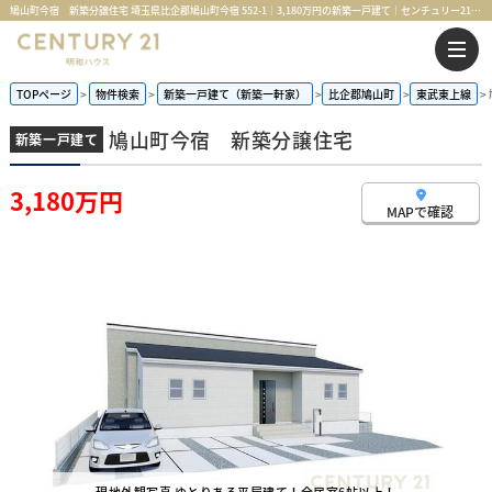
鳩山町今宿 新築分譲住宅 埼玉県比企郡鳩山町今宿 552-1｜3,180万円の新築一戸建て｜センチュリー21明和ハウス
TOPページ
物件検索
新築一戸建て（新築一軒家）
比企郡鳩山町
東武東上線
鳩山町今宿 新築分譲住宅
新築一戸建て
3,180万円
MAPで確認