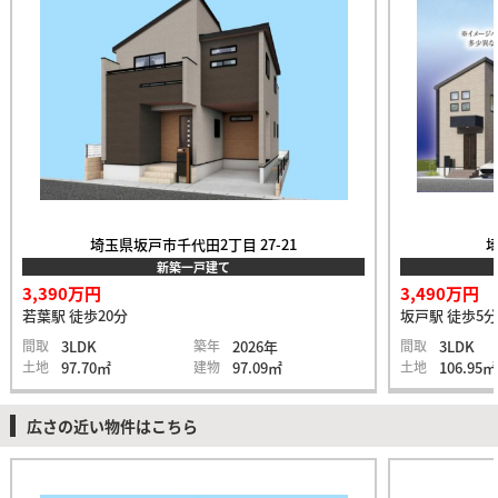
埼玉県坂戸市千代田2丁目 27-21
埼
新築一戸建て
3,390万円
3,490万円
若葉駅 徒歩20分
坂戸駅 徒歩5分
間取
3LDK
築年
2026年
間取
3LDK
土地
97.70㎡
建物
97.09㎡
土地
106.95㎡
広さの近い物件はこちら