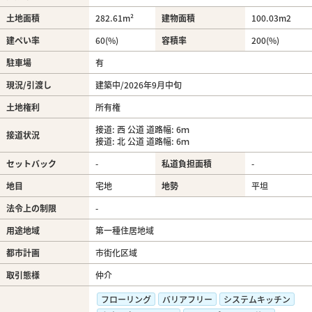
土地面積
282.61m²
建物面積
100.03m
2
建ぺい率
60(%)
容積率
200(%)
駐車場
有
現況/引渡し
建築中/2026年9月中旬
土地権利
所有権
接道: 西 公道 道路幅: 6ｍ
接道状況
接道: 北 公道 道路幅: 6ｍ
セットバック
-
私道負担面積
-
地目
宅地
地勢
平坦
法令上の制限
-
用途地域
第一種住居地域
都市計画
市街化区域
取引態様
仲介
フローリング
バリアフリー
システムキッチン