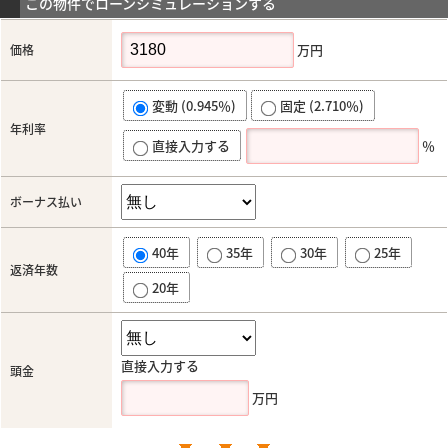
この物件でローンシミュレーションする
万円
価格
変動 (0.945％)
固定 (2.710％)
年利率
直接入力する
％
ボーナス払い
40年
35年
30年
25年
返済年数
20年
直接入力する
頭金
万円