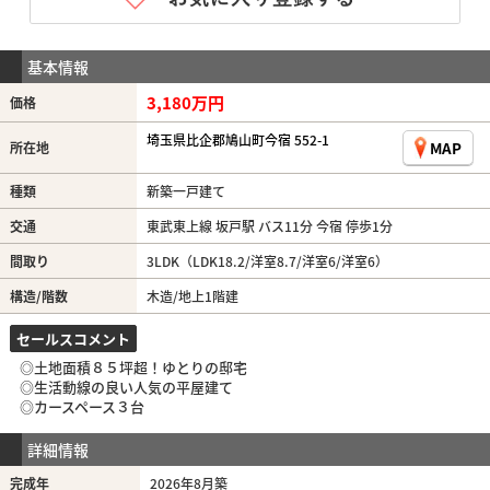
基本情報
3,180万円
価格
埼玉県比企郡鳩山町今宿 552-1
MAP
所在地
種類
新築一戸建て
交通
東武東上線 坂戸駅 バス11分 今宿 停歩1分
間取り
3LDK（LDK18.2/洋室8.7/洋室6/洋室6）
構造/階数
木造/地上1階建
セールスコメント
◎土地面積８５坪超！ゆとりの邸宅
◎生活動線の良い人気の平屋建て
◎カースペース３台
詳細情報
完成年
2026年8月築