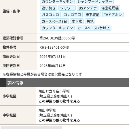
カウンターキッチン
シャンプードレッサー
追い焚き
シャワー
BSアンテナ
浴室乾燥機
設備・条件
ガスコンロ
コンロ三口
床下収納
TVドアホン
カースペース3台
本下水
角地
カウンターキッチン
カースペース2台以上
建築確認番号
第26UDI1W建00360号
物件番号
RHS-138401-5048
情報更新日
2026年07月31日
次回更新日
2026年08月14日
※各種情報と差異がある場合は現況優先となります
学区情報
鳩山町立今宿小学校
小学校区
(埼玉県比企郡鳩山町)
この学区の他の物件を見る
鳩山中学校
中学校区
(埼玉県比企郡鳩山町)
この学区の他の物件を見る