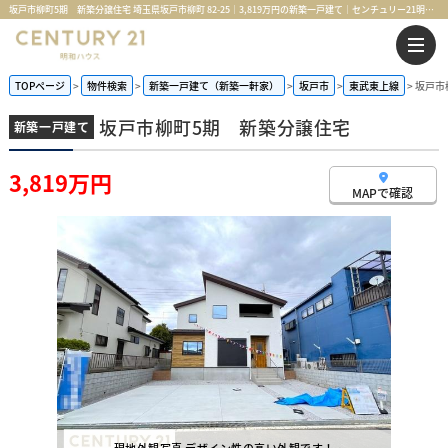
坂戸市柳町5期 新築分譲住宅 埼玉県坂戸市柳町 82-25｜3,819万円の新築一戸建て｜センチュリー21明和ハウス
TOPページ
物件検索
新築一戸建て（新築一軒家）
坂戸市
東武東上線
坂戸市
坂戸市柳町5期 新築分譲住宅
新築一戸建て
3,819万円
MAPで確認