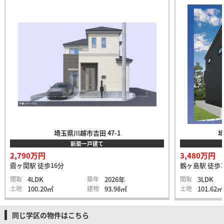
埼玉県川越市吉田 47-1
埼
新築一戸建て
2,790万円
3,480万円
霞ヶ関駅 徒歩16分
鶴ヶ島駅 徒歩1
間取
4LDK
築年
2026年
間取
3LDK
土地
100.20㎡
建物
93.98㎡
土地
101.62㎡
同じ学区の物件はこちら