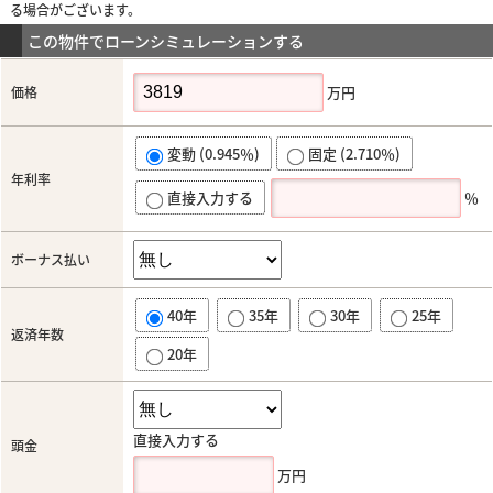
る場合がございます。
この物件でローンシミュレーションする
万円
価格
変動 (0.945％)
固定 (2.710％)
年利率
直接入力する
％
ボーナス払い
40年
35年
30年
25年
返済年数
20年
直接入力する
頭金
万円