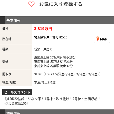
基本情報
3,819万円
価格
埼玉県坂戸市柳町 82-25
MAP
所在地
種類
新築一戸建て
東武東上線 北坂戸駅 徒歩18分
交通
東武東上線 坂戸駅 徒歩23分
東武東上線 若葉駅 徒歩32分
間取り
3LDK（LDK23.5/洋室6/洋室5.2/洋室5.2/洋室5）
構造/階数
木造/地上2階建
セールスコメント
◎LDK22帖超！リネン庫！1号棟・吹き抜け！2号棟・土間収納！
◎若葉駅駅10分
詳細情報