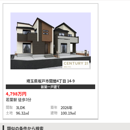
埼玉県坂戸市関間4丁目 14-9
新築一戸建て
4,798万円
若葉駅 徒歩3分
間取
3LDK
築年
2026年
土地
96.32㎡
建物
100.19㎡
類似の条件から検索