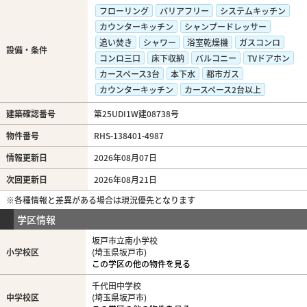
フローリング
バリアフリー
システムキッチン
カウンターキッチン
シャンプードレッサー
追い焚き
シャワー
浴室乾燥機
ガスコンロ
設備・条件
コンロ三口
床下収納
バルコニー
TVドアホン
カースペース3台
本下水
都市ガス
カウンターキッチン
カースペース2台以上
建築確認番号
第25UDI1W建08738号
物件番号
RHS-138401-4987
情報更新日
2026年08月07日
次回更新日
2026年08月21日
※各種情報と差異がある場合は現況優先となります
学区情報
坂戸市立南小学校
小学校区
(埼玉県坂戸市)
この学区の他の物件を見る
千代田中学校
中学校区
(埼玉県坂戸市)