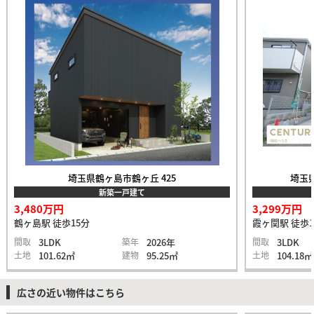
埼玉県鶴ヶ島市鶴ヶ丘 425
埼玉県
新築一戸建て
3,480万円
3,299万円
鶴ヶ島駅 徒歩15分
霞ヶ関駅 徒歩1
間取
3LDK
築年
2026年
間取
3LDK
土地
101.62㎡
建物
95.25㎡
土地
104.18㎡
広さの近い物件はこちら