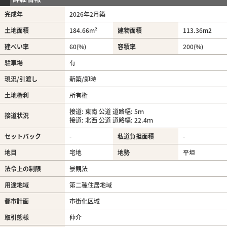
完成年
2026年2月築
土地面積
184.66m²
建物面積
113.36m
2
建ぺい率
60(%)
容積率
200(%)
駐車場
有
現況/引渡し
新築/即時
土地権利
所有権
接道: 東南 公道 道路幅: 5ｍ
接道状況
接道: 北西 公道 道路幅: 22.4ｍ
セットバック
-
私道負担面積
-
地目
宅地
地勢
平坦
法令上の制限
景観法
用途地域
第二種住居地域
都市計画
市街化区域
取引態様
仲介