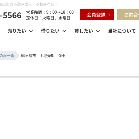
鶴ヶ島市 土地売却 O様 | 鶴ヶ島市・坂戸市・東松山市・川越市の不動産購入・不動産売却のことならセンチュリー21明和ハウス
-5566
営業時間：9：00～18：00
会員登録
お問合
定休日：火曜日、水曜日
売りたい
借りたい
貸したい
当社について
の声一覧
鶴ヶ島市 土地売却 O様