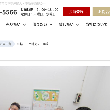
川越市 土地売却 K様 | 鶴ヶ島市・坂戸市・東松山市・川越市の不動産購入・不動産売却のことならセンチュリー21明和ハウス
-5566
営業時間：9：00～18：00
会員登録
お問合
定休日：火曜日、水曜日
売りたい
借りたい
貸したい
当社について
の声一覧
川越市 土地売却 K様