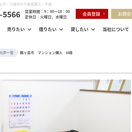
鶴ヶ島市 マンション購入 M様 | 鶴ヶ島市・坂戸市・東松山市・川越市の不動産購入・不動産売却のことならセンチュリー21明和ハウス
-5566
営業時間：9：00～18：00
会員登録
お問合
定休日：火曜日、水曜日
売りたい
借りたい
貸したい
当社について
の声一覧
鶴ヶ島市 マンション購入 M様