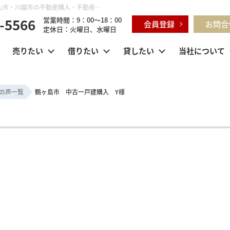
鶴ヶ島市 中古一戸建購入 Y様 | 鶴ヶ島市・坂戸市・東松山市・川越市の不動産購入・不動産売却のことならセンチュリー21明和ハウス
-5566
営業時間：9：00～18：00
会員登録
お問合
定休日：火曜日、水曜日
売りたい
借りたい
貸したい
当社について
の声一覧
鶴ヶ島市 中古一戸建購入 Y様